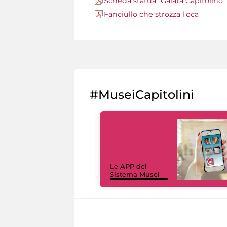
Scheda statua "Galata Capitolino"
Fanciullo che strozza l'oca
#MuseiCapitolini
Le APP del
Sistema Musei