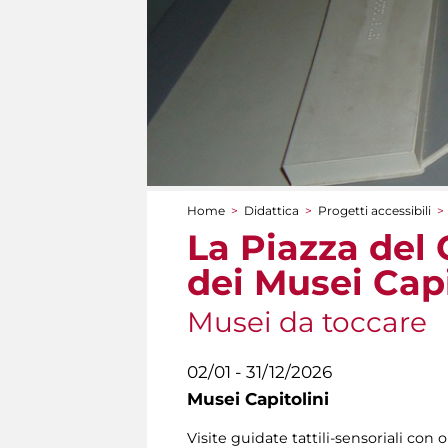
Home
>
Didattica
>
Progetti accessibili
>
Tu sei qui
La Piazza del 
dei Musei Capi
Musei da toccare
02/01 - 31/12/2026
Musei Capitolini
Visite guidate tattili-sensoriali con o