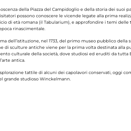
oscenza della Piazza del Campidoglio e della storia dei suoi pala
 visitatori possono conoscere le vicende legate alla prima reali
o di età romana (il Tabularium), e approfondire i temi delle 
epoca rinascimentale.
ema dell’istituzione, nel 1733, del primo museo pubblico della s
e di sculture antiche viene per la prima volta destinata alla p
mento culturale della società, dove studiosi ed eruditi da tut
’arte antica.
esplorazione tattile di alcuni dei capolavori conservati, oggi co
del grande studioso Winckelmann.