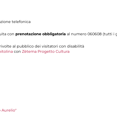
azione telefonica
tuita con
prenotazione obbligatoria
al numero
060608 (tutti i g
 rivolte al pubblico dei visitatori con disabilità
itolina
con
Zètema Progetto Cultura
 Aurelio"