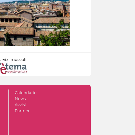
ervizi museali
Calendario
News
Avvisi
Partner