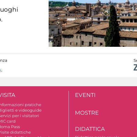
 luoghi
.
anza
S
VISITA
EVENTI
Informazioni pratiche
Biglietti e videoguide
MOSTRE
ervizi per i visitatori
MIC card
Roma Pass
DIDATTICA
isite didattiche