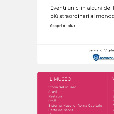
Eventi unici in alcuni dei
più straordinari al mondo
Scopri di più
Servizi di Vigil
IL MUSEO
Storia del museo
Scavi
Restauri
S
Staff
Sistema Musei di Roma Capitale
Carta dei servizi
V