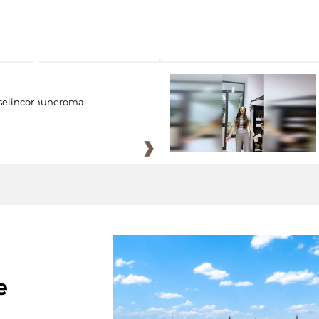
eiincomuneroma
e