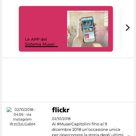
Il 
Le APP del
Mus
Sistema Musei
net
02/10/2018
Ai #MuseiCapitolini fino al 9
dicembre 2018 un’occasione unica
per ripercorrere la storia degli ultimi