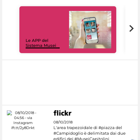
Il 
Le APP del
Mus
Sistema Musei
net
08/10/2018
L'area trapezoidale di #piazza del
#Campidoglio è delimitata dai due
edifici dei #MuseiCapitolini