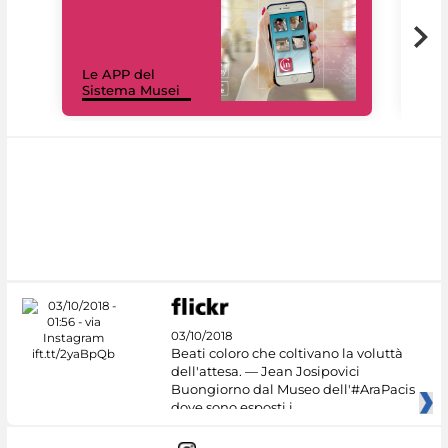
Il 
Le APP del
Mus
Sistema Musei
net
03/10/2018
Beati coloro che coltivano la voluttà
dell'attesa. — Jean Josipovici
Buongiorno dal Museo dell'#AraPacis
dove sono esposti i