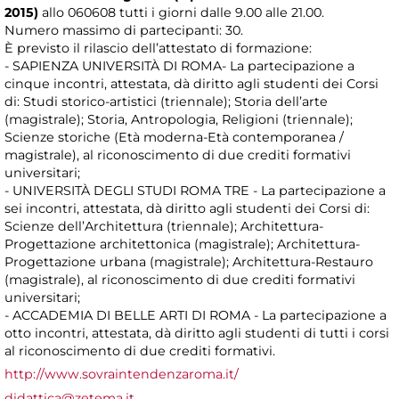
2015)
allo 060608 tutti i giorni dalle 9.00 alle 21.00.
Numero massimo di partecipanti: 30.
È previsto il rilascio dell’attestato di formazione:
- SAPIENZA UNIVERSITÀ DI ROMA- La partecipazione a
cinque incontri, attestata, dà diritto agli studenti dei Corsi
di: Studi storico-artistici (triennale); Storia dell’arte
(magistrale); Storia, Antropologia, Religioni (triennale);
Scienze storiche (Età moderna-Età contemporanea /
magistrale), al riconoscimento di due crediti formativi
universitari;
- UNIVERSITÀ DEGLI STUDI ROMA TRE - La partecipazione a
sei incontri, attestata, dà diritto agli studenti dei Corsi di:
Scienze dell’Architettura (triennale); Architettura-
Progettazione architettonica (magistrale); Architettura-
Progettazione urbana (magistrale); Architettura-Restauro
(magistrale), al riconoscimento di due crediti formativi
universitari;
- ACCADEMIA DI BELLE ARTI DI ROMA - La partecipazione a
otto incontri, attestata, dà diritto agli studenti di tutti i corsi
al riconoscimento di due crediti formativi.
http://www.sovraintendenzaroma.it/
didattica@zetema.it