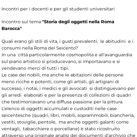
Incontri per i docenti e per gli studenti universitari
Incontro sul tema
"Storia degli oggetti nella Roma
Barocca"
Quali erano gli stili di vita, i gusti prevalenti, le abitudini e i
consumi nella Roma del Seicento?
In una città particolarmente cosmopolita e all'avanguardia
sul piano artistico si producevano, si importavano e si
vendevano merci di tutti i tipi.
Le case dei nobili, ma anche le abitazioni delle persone
meno ricche e potenti, come gli artisti, gli artigiani di
successo, i notai, i medici e gli avvocati si distinguevano per
gli arredi elaborati e per la presenza di collezioni di quadri
che testimoniavano una diffusa passione per la pittura.
L’elenco di oggetti accumulati e custoditi nelle case
seicentesche (quadri, libri, mobili, soprammobili, biancheria,
vestiti, stoviglie, pentole, ma anche oggetti galanti come
ventagli, tabacchiere o porcellane) è stato ricostruito
attraverso una originale analisi dei documenti d’archivio che