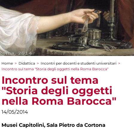
Home
>
Didattica
>
Incontri per docenti e studenti universitari
>
Tu sei qui
Incontro sul tema "Storia degli oggetti nella Roma Barocca"
Incontro sul tema
"Storia degli oggetti
nella Roma Barocca"
14/05/2014
Musei Capitolini,
Sala Pietro da Cortona