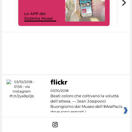
Il 
Le APP del
Mus
Sistema Musei
net
03/10/2018
Beati coloro che coltivano la voluttà
dell'attesa. — Jean Josipovici
Buongiorno dal Museo dell'#AraPacis
dove sono esposti i