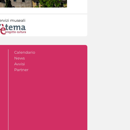
ervizi museali
Calendario
News
Avvisi
Partner