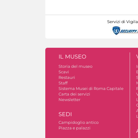
Servizi di Vigil
IL MUSEO
Storia del museo
Scavi
Restauri
S
Staff
Sistema Musei di Roma Capitale
Carta dei servizi
V
Newsletter
A
SEDI
Campidoglio antico
Piazza e palazzi