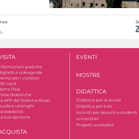
anza
S
VISITA
EVENTI
Informazioni pratiche
Biglietti e videoguide
MOSTRE
ervizi per i visitatori
MIC card
Roma Pass
DIDATTICA
isite didattiche
Didattica per le scuole
Le APP del Sistema Musei
Guide e cataloghi
Didattica per tutti
ccessibilità
Incontri per docenti e studenti
La tua opinione
universitari
Progetti accessibili
ACQUISTA