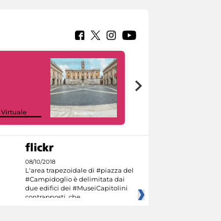
Google Arts &
 Virtuale
Culture
08/10/2018
L'area trapezoidale di #piazza del
#Campidoglio è delimitata dai
due edifici dei #MuseiCapitolini
contrapposti, che