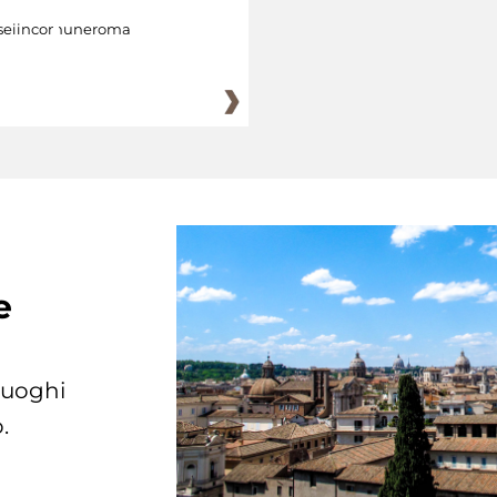
eiincomuneroma
e
 luoghi
.