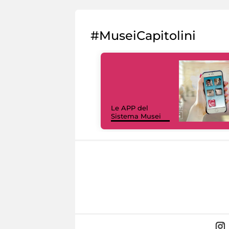
#MuseiCapitolini
Le APP del
Sistema Musei