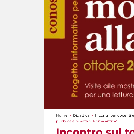
Home
>
Didattica
>
Incontri per docenti e
Tu sei qui
pubblica e privata di Roma antica"
Incontro sul t