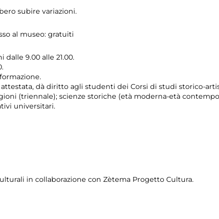
ero subire variazioni.
sso al museo: gratuiti
 dalle 9.00 alle 21.00.
.
i formazione.
testata, dà diritto agli studenti dei Corsi di studi storico-artist
eligioni (triennale); scienze storiche (età moderna-età contempo
ivi universitari.
ulturali in collaborazione con Zètema Progetto Cultura.