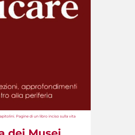
itolini. Pagine di un libro inciso sulla vita
ia dei Musei