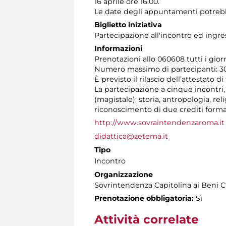
16 aprile ore 16.00.
Le date degli appuntamenti potrebb
Biglietto iniziativa
Partecipazione all'incontro ed ingre
Informazioni
Prenotazioni allo 060608 tutti i giorni
Numero massimo di partecipanti: 30
È previsto il rilascio dell’attestato d
La partecipazione a cinque incontri, at
(magistale); storia, antropologia, r
riconoscimento di due crediti format
http://www.sovraintendenzaroma.it
didattica@zetema.it
Tipo
Incontro
Organizzazione
Sovrintendenza Capitolina ai Beni C
Prenotazione obbligatoria:
Sì
Attività correlate