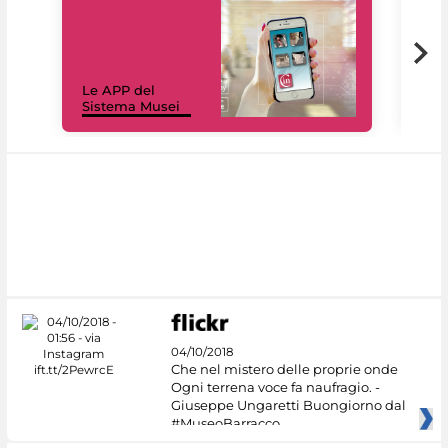
Il 
Le APP del
Mus
Sistema Musei
net
04/10/2018
Che nel mistero delle proprie onde
Ogni terrena voce fa naufragio. -
Giuseppe Ungaretti Buongiorno dal
#MuseoBarracco