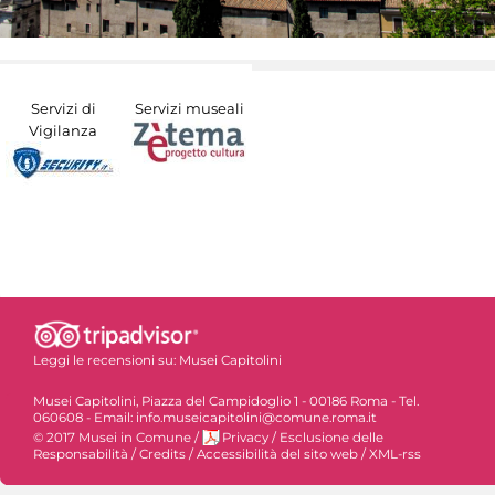
Servizi di
Servizi museali
Vigilanza
Leggi le recensioni su:
Musei Capitolini
Musei Capitolini, Piazza del Campidoglio 1 - 00186 Roma - Tel.
060608 - Email: info.museicapitolini@comune.roma.it
© 2017 Musei in Comune
/
Privacy
/
Esclusione delle
Responsabilità
/
Credits
/
Accessibilità del sito web
/
XML-rss