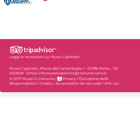
Leggi le recensioni su:
Musei Capitolini
Musei Capitolini, Piazza del Campidoglio 1 - 00186 Roma - Tel.
060608 - Email: info.museicapitolini@comune.roma.it
© 2017 Musei in Comune
/
Privacy
/
Esclusione delle
Responsabilità
/
Credits
/
Accessibilità del sito web
/
XML-rss