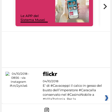
Il 
Le APP del
Mus
Sistema Musei
net
04/10/2018
E' di #Cavaceppi il calco in gesso del
busto dell’imperatore #Caracalla
conservato nel #CasinoNobile a
#VillaTorlonia. Per la