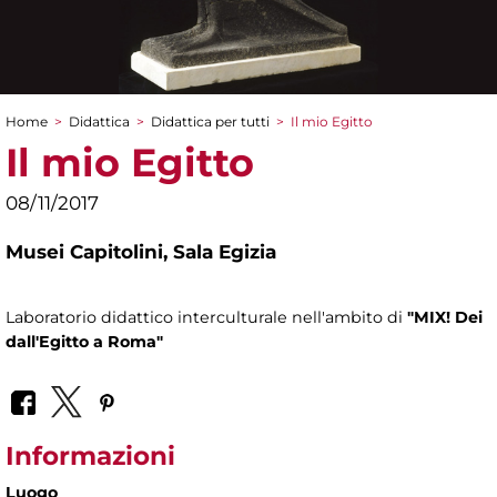
Home
>
Didattica
>
Didattica per tutti
>
Il mio Egitto
Tu sei qui
Il mio Egitto
08/11/2017
Musei Capitolini,
Sala Egizia
Laboratorio didattico interculturale nell'ambito di
"MIX! Dei
dall'Egitto a Roma"
Informazioni
Luogo