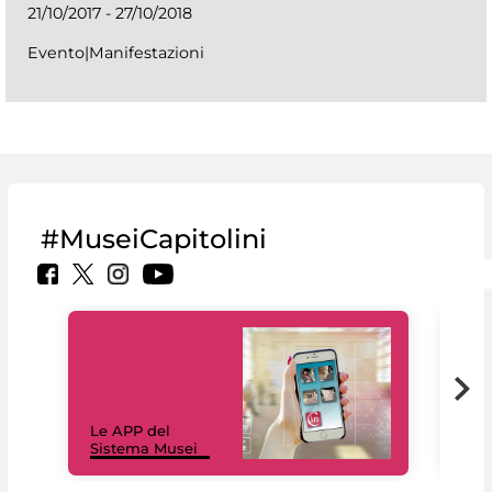
21/10/2017 - 27/10/2018
Evento|Manifestazioni
#MuseiCapitolini
Il 
Le APP del
Mus
Sistema Musei
net