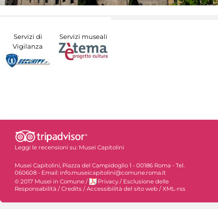
Servizi di
Servizi museali
Vigilanza
Leggi le recensioni su:
Musei Capitolini
Musei Capitolini, Piazza del Campidoglio 1 - 00186 Roma - Tel.
060608 - Email: info.museicapitolini@comune.roma.it
© 2017 Musei in Comune
/
Privacy
/
Esclusione delle
Responsabilità
/
Credits
/
Accessibilità del sito web
/
XML-rss