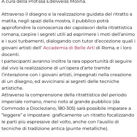
A cura della Prof.ssa Edelweiss Molina.
Attraverso il disegno e la realizzazione guidata del ritratto a
matita, negli spazi della mostra, il pubblico potrà
approfondire la conoscenza dei capolavori della ritrattistica
romana, carpire i segreti utili ad esprimere i moti dell’animo
e i suoi turbamenti, dialogando con tutor d’eccezione quali i
giovani artisti dell’
Accademia di Belle Arti
di Roma, e i loro
docenti.
I partecipanti avranno inoltre la rara opportunità di seguire
dal vivo la realizzazione di un’opera d’arte tramite
l’interazione con i giovani artisti, impegnati nella creazione
di un disegno, ed avvicinarsi ai segreti delle tecniche
artistiche.
Attraverso la comprensione della ritrattistica del periodo
imperiale romano, meno noto al grande pubblico (da
Commodo a Diocleziano, 180-305) sarà possibile imparare a
“leggere” e impostare graficamente un ritratto focalizzando
le parti più espressive del volto, anche con l’ausilio di
tecniche di tradizione antica (punte metalliche).