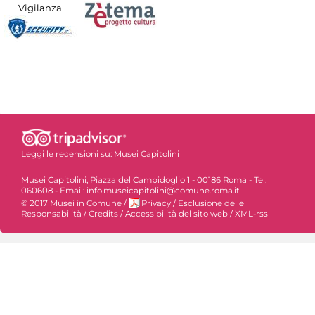
Vigilanza
Leggi le recensioni su:
Musei Capitolini
Musei Capitolini, Piazza del Campidoglio 1 - 00186 Roma - Tel.
060608 - Email: info.museicapitolini@comune.roma.it
© 2017 Musei in Comune
/
Privacy
/
Esclusione delle
Responsabilità
/
Credits
/
Accessibilità del sito web
/
XML-rss