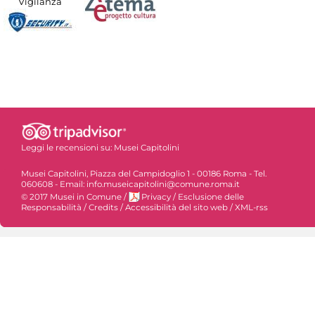
Vigilanza
Leggi le recensioni su:
Musei Capitolini
Musei Capitolini, Piazza del Campidoglio 1 - 00186 Roma - Tel.
060608 - Email: info.museicapitolini@comune.roma.it
© 2017 Musei in Comune
/
Privacy
/
Esclusione delle
Responsabilità
/
Credits
/
Accessibilità del sito web
/
XML-rss