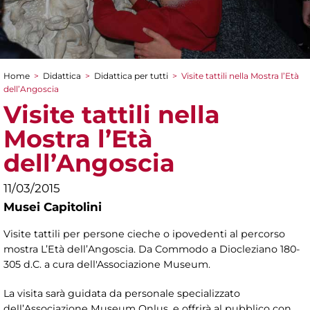
Home
>
Didattica
>
Didattica per tutti
>
Visite tattili nella Mostra l’Età
Tu sei qui
dell’Angoscia
Visite tattili nella
Mostra l’Età
dell’Angoscia
11/03/2015
Musei Capitolini
Visite tattili per persone cieche o ipovedenti al percorso
mostra L’Età dell’Angoscia. Da Commodo a Diocleziano 180-
305 d.C. a cura dell'Associazione Museum.
La visita sarà guidata da personale specializzato
dell’Associazione Museum Onlus, e offrirà al pubblico con