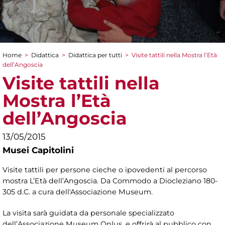
Home
>
Didattica
>
Didattica per tutti
>
Visite tattili nella Mostra l’Età
Tu sei qui
dell’Angoscia
Visite tattili nella
Mostra l’Età
dell’Angoscia
13/05/2015
Musei Capitolini
Visite tattili per persone cieche o ipovedenti al percorso
mostra L’Età dell’Angoscia. Da Commodo a Diocleziano 180-
305 d.C. a cura dell'Associazione Museum.
La visita sarà guidata da personale specializzato
dell’Associazione Museum Onlus, e offrirà al pubblico con