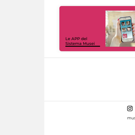
Le APP del
Sistema Musei
mus