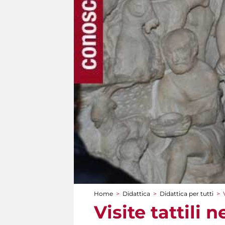
Home
>
Didattica
>
Didattica per tutti
>
Tu sei qui
Visite tattili 