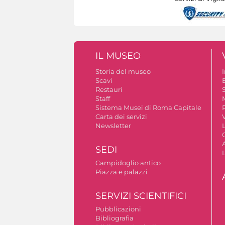
IL MUSEO
Storia del museo
Scavi
Restauri
S
Staff
Sistema Musei di Roma Capitale
Carta dei servizi
V
Newsletter
A
SEDI
Campidoglio antico
Piazza e palazzi
SERVIZI SCIENTIFICI
Pubblicazioni
Bibliografia