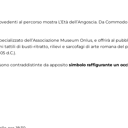
ipovedenti al percorso mostra L’Età dell’Angoscia. Da Commodo 
pecializzato dell’Associazione Museum Onlus, e offrirà al pubblic
 tattili di busti-ritratto, rilievi e sarcofagi di arte romana de
5 d.C.).
e sono contraddistinte da apposito
simbolo raffigurante un occ
lle ore 18:30.