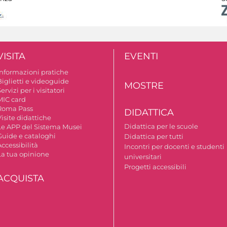
VISITA
EVENTI
Informazioni pratiche
Biglietti e videoguide
MOSTRE
ervizi per i visitatori
MIC card
Roma Pass
DIDATTICA
isite didattiche
Didattica per le scuole
Le APP del Sistema Musei
Guide e cataloghi
Didattica per tutti
ccessibilità
Incontri per docenti e studenti
La tua opinione
universitari
Progetti accessibili
ACQUISTA