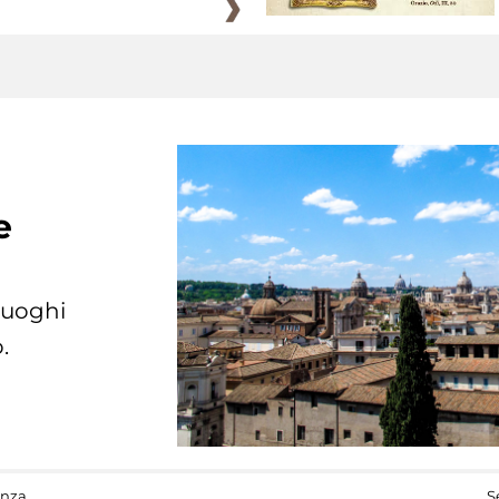
e
 luoghi
.
anza
S