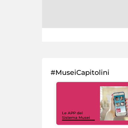
#MuseiCapitolini
Le APP del
Sistema Musei