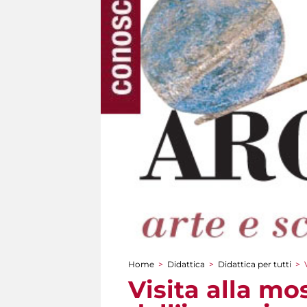
Home
>
Didattica
>
Didattica per tutti
>
Tu sei qui
Visita alla mo