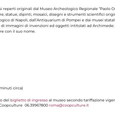
 reperti originali dal Museo Archeologico Regionale “Paolo Orsi
ltre, statue, dipinti, mosaici, disegni e strumenti scientifici or
gico di Napoli, dall’Antiquarium di Pompei e dai musei statali
ia di immagini di invenzioni ed oggetti intitolati ad Archimede: 
ere con il suo nome.
minuti circa)
to del
biglietto di ingresso
al museo secondo tariffazione vige
i Coopculture 06.39967800
roma@coopculture.it