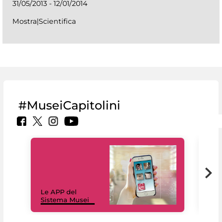
31/05/2013 - 12/01/2014
Mostra|Scientifica
#MuseiCapitolini
Il 
Le APP del
Mus
Sistema Musei
net