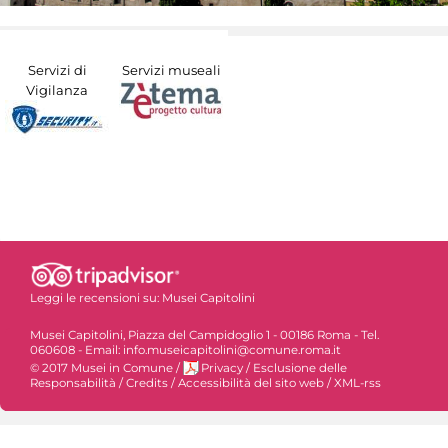
Servizi di
Servizi museali
Vigilanza
Leggi le recensioni su:
Musei Capitolini
Musei Capitolini, Piazza del Campidoglio 1 - 00186 Roma - Tel.
060608 - Email: info.museicapitolini@comune.roma.it
© 2017 Musei in Comune
/
Privacy
/
Esclusione delle
Responsabilità
/
Credits
/
Accessibilità del sito web
/
XML-rss