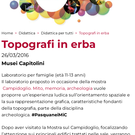
Home
>
Didattica
>
Didattica per tutti
>
Topografi in erba
Tu sei qui
Topografi in erba
26/03/2016
Musei Capitolini
Laboratorio per famiglie (età 11-13 anni)
Il laboratorio proposto in occasione della mostra
Campidoglio. Mito, memoria, archeologia
vuole
proporre un’esperienza ludica sull’orientamento spaziale e
la sua rappresentazione grafica, caratteristiche fondanti
della topografia, parte della disciplina
archeologica.
#PasquaneiMiC
Dopo aver visitato la Mostra sul Campidoglio, focalizzando
l’attenzione sui principali edifici trattati nelle sale, verranno