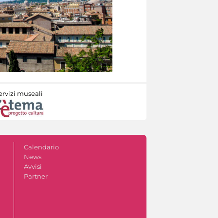
ervizi museali
Calendario
News
Avvisi
Partner