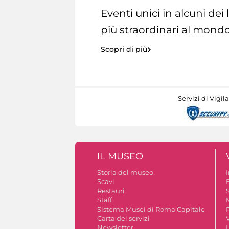
Eventi unici in alcuni dei
più straordinari al mondo
Scopri di più
Servizi di Vigil
IL MUSEO
Storia del museo
Scavi
Restauri
S
Staff
Sistema Musei di Roma Capitale
Carta dei servizi
V
Newsletter