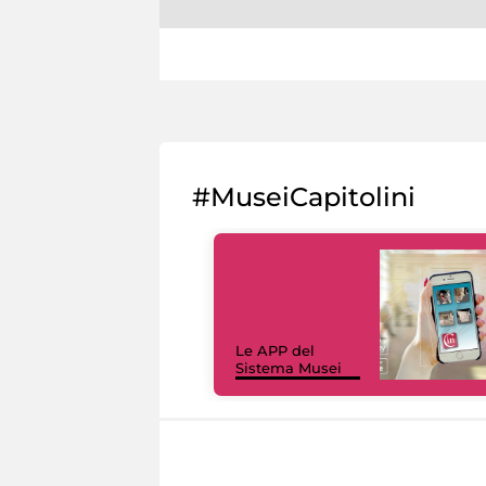
#MuseiCapitolini
Le APP del
Sistema Musei