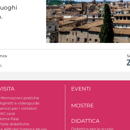
 luoghi
.
anza
S
VISITA
EVENTI
Informazioni pratiche
Biglietti e videoguide
MOSTRE
ervizi per i visitatori
MIC card
Roma Pass
DIDATTICA
isite didattiche
Didattica per le scuole
Le APP del Sistema Musei