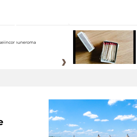
eiincomuneroma
e