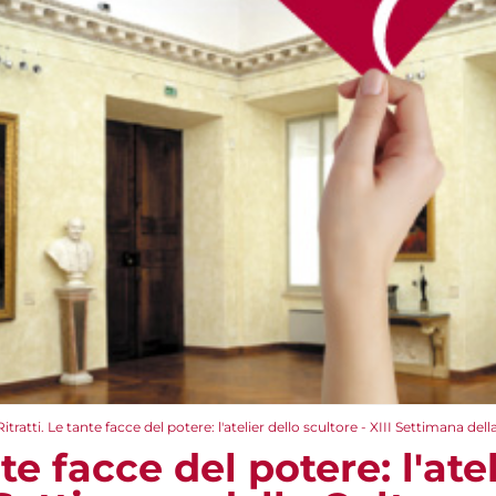
Ritratti. Le tante facce del potere: l'atelier dello scultore - XIII Settimana dell
nte facce del potere: l'ate