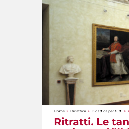
Home
>
Didattica
>
Didattica per tutti
>
Tu sei qui
Ritratti. Le ta