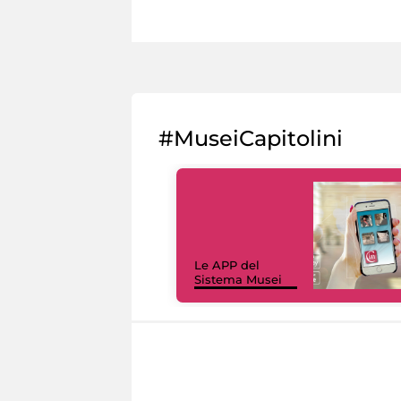
#MuseiCapitolini
Le APP del
Sistema Musei