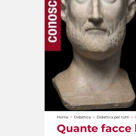
Home
>
Didattica
>
Didattica per tutti
>
Tu sei qui
Quante facce 