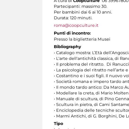
A cura di
Coopculture
06 39967800
Partecipanti: massimo 30.
Per bambini dai 6 ai 10 anni.
Durata: 120 minuti.
roma@coopculture.it
Punti di incontro:
Presso la biglietteria Musei
Bibliography
• Catalogo mostra: L’Età dell’Angos
• L'arte dell'antichità classica, di R
• Il problema del ritratto. Di Ranucc
• La psicologia del ritratto nell’arte 
• Costantino e i suoi figli. Il nuovo v
• Società romana e impero tardo anti
• Il mondo tardo antico: Da Marco A
• Modellare la creta, di Mario Molteni
• Manuale di scultura, di Pino Gennar
• Scultura in pietra, di Cami Santam
• Enciclopedia delle tecniche sculto
• Marmi Antichi, di G. Borghini, De L
Tipo