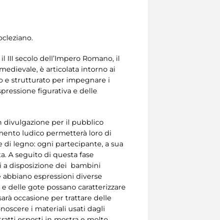
ocleziano.
l III secolo dell’Impero Romano, il
medievale, è articolata intorno ai
ivo e strutturato per impegnare i
pressione figurativa e delle
in divulgazione per il pubblico
momento ludico permetterà loro di
 di legno: ogni partecipante, a sua
. A seguito di questa fase
si a disposizione dei bambini
che abbiano espressioni diverse
e e delle gote possano caratterizzare
 sarà occasione per trattare delle
onoscere i materiali usati dagli
itratti esposti in mostra e molto