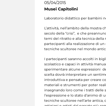
05/04/2015
Musei Capitolini
Laboratorio didattico per bambini n
L’attività, nell’ambito della mostra
secolo della “crisi”, e che preannunc
temi del ritratto e alla tecnica dell
partecipanti alla realizzazione di u
tecniche scultoree nel mondo antic
I partecipanti saranno accolti in big
scolastico e capaci in attività manua
sperimentare alcune espressioni del
scelta dovrà interpretare un sentim
introduttiva e pensata per creare co
materiali e strumenti per poter reali
insegnando loro come i tratti delle s
l’espressione e lo stato d’animo di un
tecniche scultoree nell’arte antica, c
artigiani e artisti dal passato più re