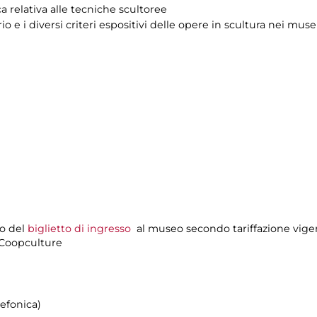
a relativa alle tecniche scultoree
o e i diversi criteri espositivi delle opere in scultura nei muse
to del
biglietto di ingresso
al museo secondo tariffazione vige
i Coopculture
lefonica)