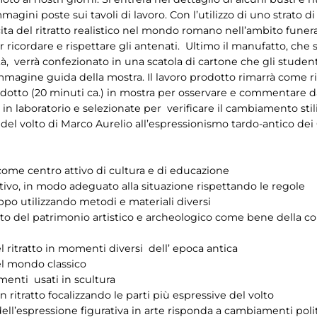
mmagini poste sui tavoli di lavoro. Con l’utilizzo di uno strato d
cita del ritratto realistico nel mondo romano nell’ambito funerar
ricordare e rispettare gli antenati. Ultimo il manufatto, che s
ità, verrà confezionato in una scatola di cartone che gli studen
immagine guida della mostra. Il lavoro prodotto rimarrà come 
otto (20 minuti ca.) in mostra per osservare e commentare da 
 laboratorio e selezionate per verificare il cambiamento stili
o del volto di Marco Aurelio all’espressionismo tardo-antico dei 
come centro attivo di cultura e di educazione
tivo, in modo adeguato alla situazione rispettando le regole
uppo utilizzando metodi e materiali diversi
tto del patrimonio artistico e archeologico come bene della col
el ritratto in momenti diversi dell’ epoca antica
el mondo classico
umenti usati in scultura
 ritratto focalizzando le parti più espressive del volto
dell’espressione figurativa in arte risponda a cambiamenti politic