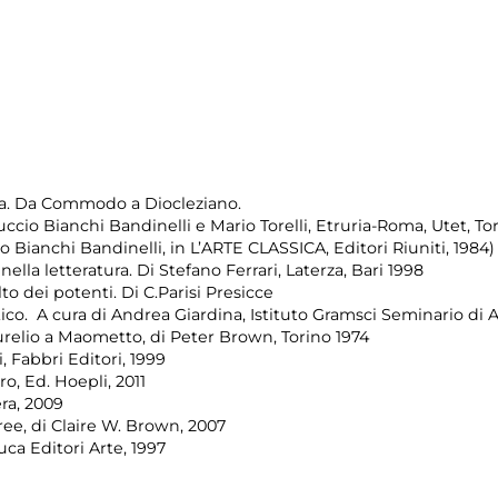
cia. Da Commodo a Diocleziano.
anuccio Bianchi Bandinelli e Mario Torelli, Etruria-Roma, Utet, To
io Bianchi Bandinelli, in L’ARTE CLASSICA, Editori Riuniti, 1984)
e nella letteratura. Di Stefano Ferrari, Laterza, Bari 1998
olto dei potenti. Di C.Parisi Presicce
co. A cura di Andrea Giardina, Istituto Gramsci Seminario di A
urelio a Maometto, di Peter Brown, Torino 1974
, Fabbri Editori, 1999
o, Ed. Hoepli, 2011
era, 2009
ree, di Claire W. Brown, 2007
uca Editori Arte, 1997