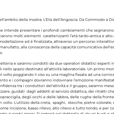
ell'ambito della mostra: L’Età dell’Angoscia. Da Commodo a Di
 che intende presentare i profondi cambiamenti che segnarono i
iarono molti elementi caratterizzanti l’età tardo-antica e alto-
a modellazione ed è finalizzata, attraverso un percorso interatt
n manufatto, alla conoscenza della capacità comunicativa dell’es
o.
lietteria e saranno condotti da due operatori didattici esperti 
li nello spazio destinato all’attività laboratoriale. Un primo 
 volto poggiando il viso su una maglina fissata ad una cornice
ento e i compagni dovranno indovinare l’emozione manifestata
nfidenza tra i conduttori del’attività e il gruppo, saranno mes
zzare, guidati dagli addetti al servizio didattica, dei ritratti 
opracciglia, degli occhi e delle labbra, delle rughe della front
 volto. L’utilizzo della creta, spaghi, stecche, pietre colorate,
ome incisione, basso rilievo, alto rilievo e tutto tondo, e per c
moto ai nostri giorni. Si entrerà nel dettaglio di alcuni busti e r