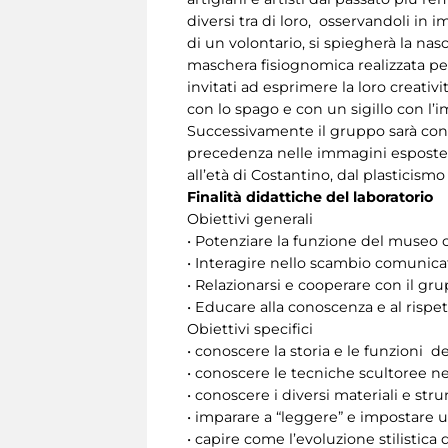
diversi tra di loro, osservandoli in i
di un volontario, si spiegherà la nas
maschera fisiognomica realizzata per 
invitati ad esprimere la loro creativ
con lo spago e con un sigillo con l’
Successivamente il gruppo sarà cond
precedenza nelle immagini esposte in
all’età di Costantino, dal plasticism
Finalità didattiche del laboratorio
Obiettivi generali
• Potenziare la funzione del museo 
• Interagire nello scambio comunica
• Relazionarsi e cooperare con il gr
• Educare alla conoscenza e al rispe
Obiettivi specifici
• conoscere la storia e le funzioni d
• conoscere le tecniche scultoree n
• conoscere i diversi materiali e str
• imparare a “leggere” e impostare un
• capire come l’evoluzione stilistica 