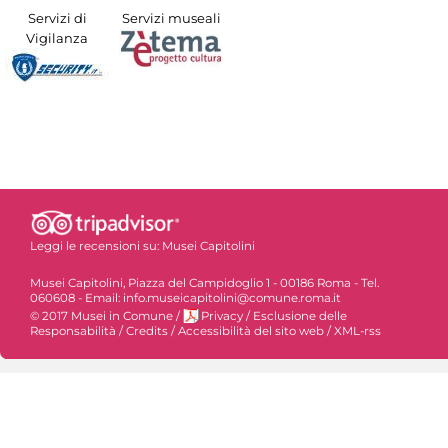
Servizi di
Servizi museali
Vigilanza
Leggi le recensioni su:
Musei Capitolini
Musei Capitolini, Piazza del Campidoglio 1 - 00186 Roma - Tel.
060608 - Email: info.museicapitolini@comune.roma.it
© 2017 Musei in Comune
/
Privacy
/
Esclusione delle
Responsabilità
/
Credits
/
Accessibilità del sito web
/
XML-rss