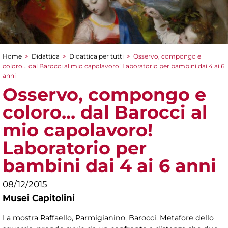
Home
>
Didattica
>
Didattica per tutti
>
Osservo, compongo e
Tu sei qui
coloro... dal Barocci al mio capolavoro! Laboratorio per bambini dai 4 ai 6
anni
Osservo, compongo e
coloro... dal Barocci al
mio capolavoro!
Laboratorio per
bambini dai 4 ai 6 anni
08/12/2015
Musei Capitolini
La mostra Raffaello, Parmigianino, Barocci. Metafore dello