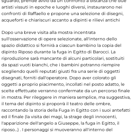
sguardo, prende avvio da un confronto a distanza che due
artisti vissuti in epoche e luoghi diversi, instaurarono nei
confronti di Raffaello e propone una selezione di disegni,
acqueforti e chiariscuri accanto a dipinti e rilievi antichi
Dopo una breve visita alla mostra incentrata
sull'osservazione di opere selezionate, all'interno dello
spazio didattico si fornirà a ciascun bambino la copia del
dipinto Riposo durante la fuga in Egitto di Barocci. La
riproduzione sarà mancante di alcuni particolari, sostituiti
da spazi vuoti bianchi, che i bambini potranno riempire
scegliendo quelli reputati giusti fra una serie di oggetti
disegnati, forniti dall'operatore. Dopo aver colorato gli
oggetti a proprio piacimento, incollati nel posto adatto, le
scelte effettuate verranno confermate da un percorso finale
in mostra. Per rileggere in maniera semplice, ma suggestiva,
il tema del dipinto si proporrà il teatro delle ombre,
raccontando la storia della Fuga in Egitto con i suoi antefatti
ed il finale (la visita dei magi, la strage degli innocenti,
l'apparizione dell'angelo a Giuseppe, la fuga in Egitto, il
riposo...) . I personaggi si muoveranno all'interno del