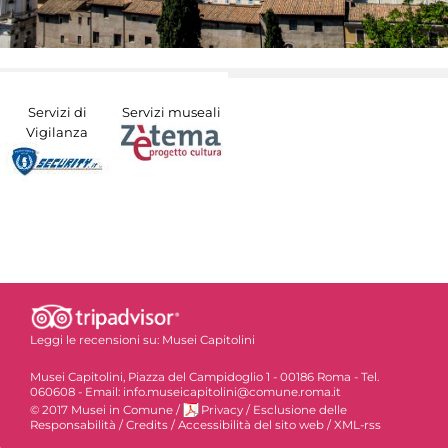
Servizi di
Servizi museali
Vigilanza
Leggi le recensioni su:
Musei Capitolini
Musei Capitolini, Piazza del Campidoglio 1 - 00186 Roma - Tel.
060608 - Email: info.museicapitolini@comune.roma.it
© 2017 Musei in Comune
/
Privacy
/
Esclusione delle
Responsabilità
/
Credits
/
Accessibilità del sito web
/
XML-rss