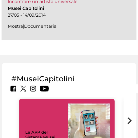
Incontrare un artista universale
Musei Capitolini
27/05 - 14/09/2014
Mostra|Documentaria
#MuseiCapitolini
Il 
Le APP del
Mus
Sistema Musei
net