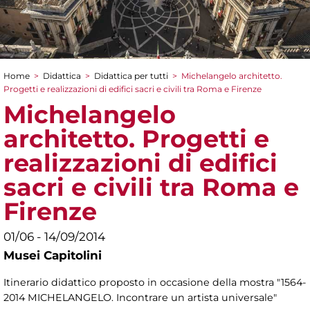
Home
>
Didattica
>
Didattica per tutti
>
Michelangelo architetto.
Tu sei qui
Progetti e realizzazioni di edifici sacri e civili tra Roma e Firenze
Michelangelo
architetto. Progetti e
realizzazioni di edifici
sacri e civili tra Roma e
Firenze
01/06 - 14/09/2014
Musei Capitolini
Itinerario didattico proposto in occasione della mostra "1564-
2014 MICHELANGELO. Incontrare un artista universale"