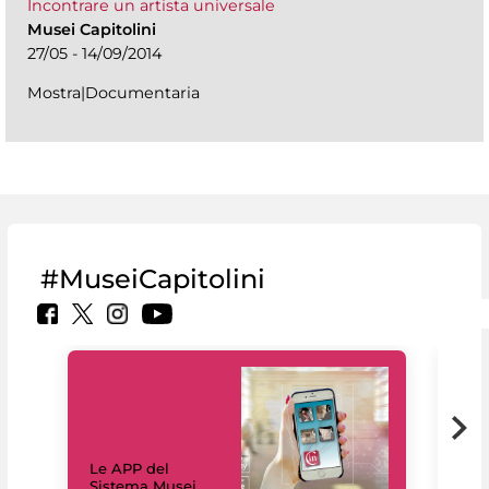
Incontrare un artista universale
Musei Capitolini
27/05 - 14/09/2014
Mostra|Documentaria
#MuseiCapitolini
Il 
Le APP del
Mus
Sistema Musei
net