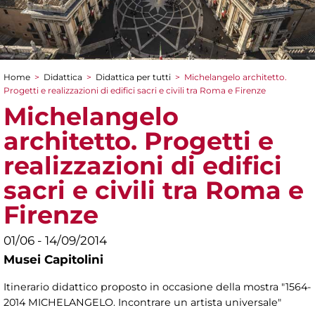
Home
>
Didattica
>
Didattica per tutti
>
Michelangelo architetto.
Tu sei qui
Progetti e realizzazioni di edifici sacri e civili tra Roma e Firenze
Michelangelo
architetto. Progetti e
realizzazioni di edifici
sacri e civili tra Roma e
Firenze
01/06 - 14/09/2014
Musei Capitolini
Itinerario didattico proposto in occasione della mostra "1564-
2014 MICHELANGELO. Incontrare un artista universale"