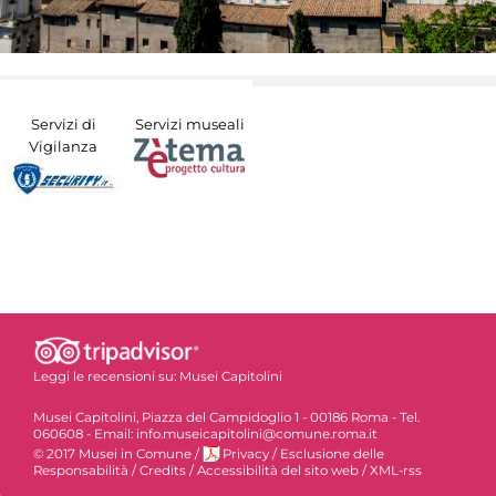
Servizi di
Servizi museali
Vigilanza
Leggi le recensioni su:
Musei Capitolini
Musei Capitolini, Piazza del Campidoglio 1 - 00186 Roma - Tel.
060608 - Email: info.museicapitolini@comune.roma.it
© 2017 Musei in Comune
/
Privacy
/
Esclusione delle
Responsabilità
/
Credits
/
Accessibilità del sito web
/
XML-rss