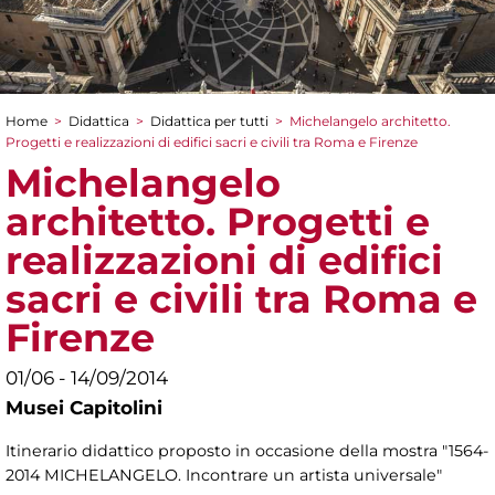
Home
>
Didattica
>
Didattica per tutti
>
Michelangelo architetto.
Tu sei qui
Progetti e realizzazioni di edifici sacri e civili tra Roma e Firenze
Michelangelo
architetto. Progetti e
realizzazioni di edifici
sacri e civili tra Roma e
Firenze
01/06 - 14/09/2014
Musei Capitolini
Itinerario didattico proposto in occasione della mostra "1564-
2014 MICHELANGELO. Incontrare un artista universale"