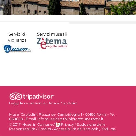
Servizi di
Servizi museali
Vigilanza
Leggi le recensioni su:
Musei Capitolini
Musei Capitolini, Piazza del Campidoglio 1 - 00186 Roma - Tel.
060608 - Email: info.museicapitolini@comune.roma.it
© 2017 Musei in Comune
/
Privacy
/
Esclusione delle
Responsabilità
/
Credits
/
Accessibilità del sito web
/
XML-rss