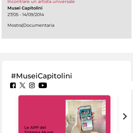
Incontrare un artista universale
Musei Capitolini
27/05 - 14/09/2014
Mostra|Documentaria
#MuseiCapitolini
Il 
Le APP del
Mus
Sistema Musei
net