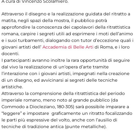
A cura di Vincenzo Scolamiero.
Attraverso il disegno e la realizzazione guidata del ritratto a
matita, negli spazi della mostra, il pubblico potrà
approfondire la conoscenza dei capolavori della ritrattistica
romana, carpire i segreti utili ad esprimere i moti dell’animo
e i suoi turbamenti, dialogando con tutor d’eccezione quali i
giovani artisti dell’
Accademia di Belle Arti
di Roma, e i loro
docenti.
I partecipanti avranno inoltre la rara opportunità di seguire
dal vivo la realizzazione di un’opera d’arte tramite
l’interazione con i giovani artisti, impegnati nella creazione
di un disegno, ed avvicinarsi ai segreti delle tecniche
artistiche.
Attraverso la comprensione della ritrattistica del periodo
imperiale romano, meno noto al grande pubblico (da
Commodo a Diocleziano, 180-305) sarà possibile imparare a
“leggere” e impostare graficamente un ritratto focalizzando
le parti più espressive del volto, anche con l’ausilio di
tecniche di tradizione antica (punte metalliche).