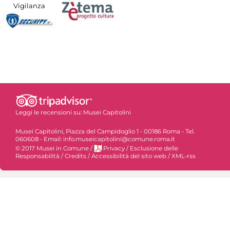
Vigilanza
Leggi le recensioni su:
Musei Capitolini
Musei Capitolini, Piazza del Campidoglio 1 - 00186 Roma - Tel.
060608 - Email: info.museicapitolini@comune.roma.it
© 2017 Musei in Comune
/
Privacy
/
Esclusione delle
Responsabilità
/
Credits
/
Accessibilità del sito web
/
XML-rss