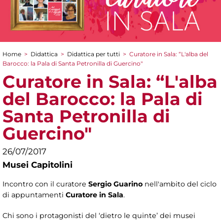
Home
>
Didattica
>
Didattica per tutti
>
Curatore in Sala: “L'alba del
Tu sei qui
Barocco: la Pala di Santa Petronilla di Guercino"
Curatore in Sala: “L'alba
del Barocco: la Pala di
Santa Petronilla di
Guercino"
26/07/2017
Musei Capitolini
Incontro con il curatore
Sergio Guarino
nell'ambito del ciclo
di appuntamenti
Curatore in Sala
.
Chi sono i protagonisti del ‘dietro le quinte’ dei musei