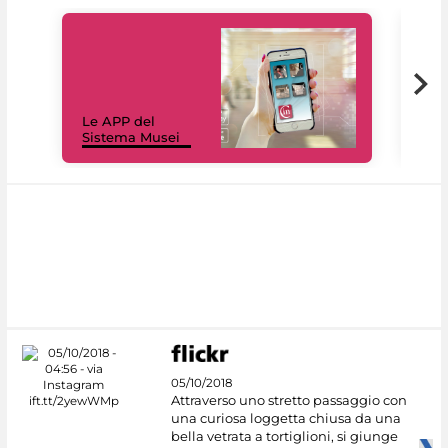
Il 
Le APP del
Mus
Sistema Musei
net
05/10/2018
Attraverso uno stretto passaggio con
una curiosa loggetta chiusa da una
bella vetrata a tortiglioni, si giunge