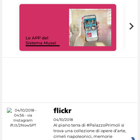
Il 
Le APP del
Mus
Sistema Musei
net
04/10/2018
Al piano terra di #PalazzoPrimoli si
trova una collezione di opere d’arte,
cimeli napoleonici, memorie