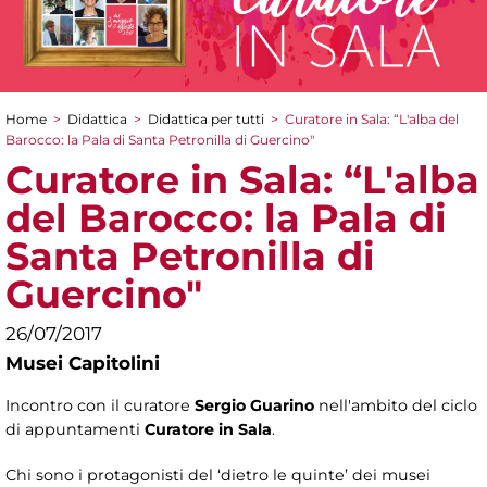
Home
>
Didattica
>
Didattica per tutti
>
Curatore in Sala: “L'alba del
Tu sei qui
Barocco: la Pala di Santa Petronilla di Guercino"
Curatore in Sala: “L'alba
del Barocco: la Pala di
Santa Petronilla di
Guercino"
26/07/2017
Musei Capitolini
Incontro con il curatore
Sergio Guarino
nell'ambito del ciclo
di appuntamenti
Curatore in Sala
.
Chi sono i protagonisti del ‘dietro le quinte’ dei musei