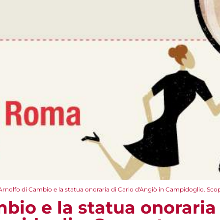
Arnolfo di Cambio e la statua onoraria di Carlo d'Angiò in Campidoglio. Scop
bio e la statua onoraria 