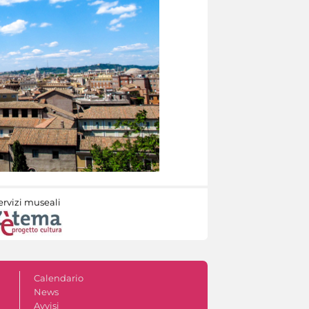
ervizi museali
Calendario
News
Avvisi