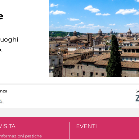
e
 luoghi
.
anza
S
VISITA
EVENTI
Informazioni pratiche