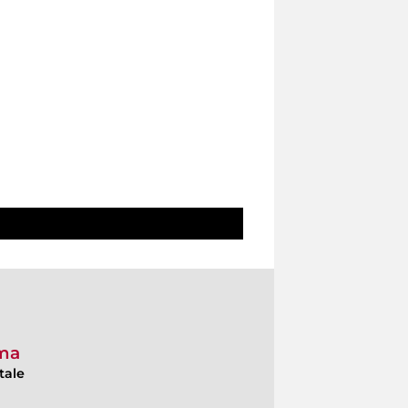
oma
tale