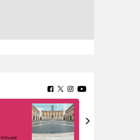
Google Arts &
 Virtuale
Culture