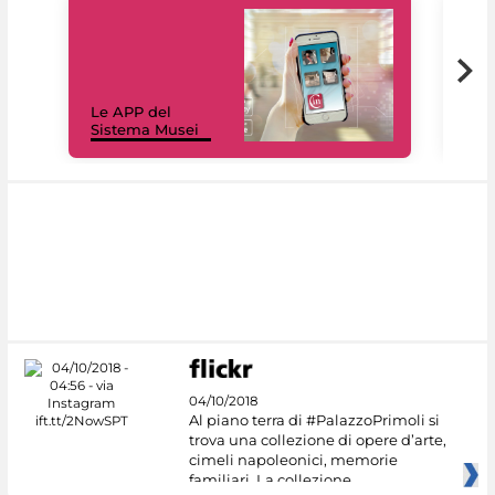
Il 
Le APP del
Mus
Sistema Musei
net
04/10/2018
Al piano terra di #PalazzoPrimoli si
trova una collezione di opere d’arte,
cimeli napoleonici, memorie
familiari. La collezione