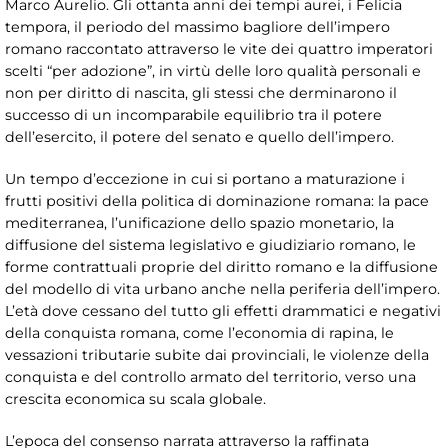
Marco Aurelio. Gli ottanta anni dei tempi aurei, i Felicia
tempora, il periodo del massimo bagliore dell’impero
romano raccontato attraverso le vite dei quattro imperatori
scelti “per adozione”, in virtù delle loro qualità personali e
non per diritto di nascita, gli stessi che derminarono il
successo di un incomparabile equilibrio tra il potere
dell’esercito, il potere del senato e quello dell’impero.
Un tempo d’eccezione in cui si portano a maturazione i
frutti positivi della politica di dominazione romana: la pace
mediterranea, l’unificazione dello spazio monetario, la
diffusione del sistema legislativo e giudiziario romano, le
forme contrattuali proprie del diritto romano e la diffusione
del modello di vita urbano anche nella periferia dell’impero.
L’età dove cessano del tutto gli effetti drammatici e negativi
della conquista romana, come l’economia di rapina, le
vessazioni tributarie subite dai provinciali, le violenze della
conquista e del controllo armato del territorio, verso una
crescita economica su scala globale.
L’epoca del consenso narrata attraverso la raffinata