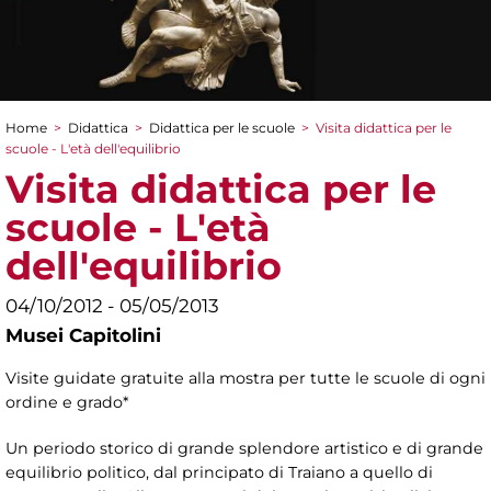
Home
>
Didattica
>
Didattica per le scuole
>
Visita didattica per le
Tu sei qui
scuole - L'età dell'equilibrio
Visita didattica per le
scuole - L'età
dell'equilibrio
04/10/2012 - 05/05/2013
Musei Capitolini
Visite guidate gratuite alla mostra per tutte le scuole di ogni
ordine e grado*
Un periodo storico di grande splendore artistico e di grande
equilibrio politico, dal principato di Traiano a quello di