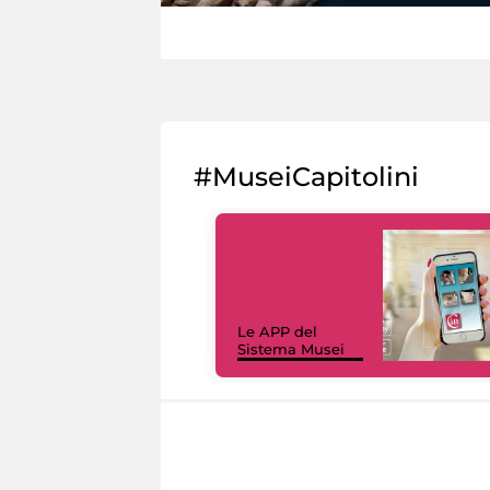
#MuseiCapitolini
Le APP del
Sistema Musei