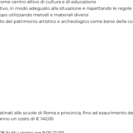
come centro attivo di cultura e di educazione
tivo, in modo adeguato alla situazione e rispettando le regole
uppo utilizzando metodi e materiali diversi
tto del patrimonio artistico e archeologico come bene della col
estinati alle scuole di Roma e provincia, fino ad esaurimento del
anno un costo di € 140,00
 (tutti i giorni ore 9.00-21.00)