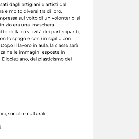
ti dagli artigiani e artisti dal
ra e molto diversi tra di loro,
mpressa sul volto di un volontario, si
l’inizio era una maschera
utto della creatività dei partecipanti,
on lo spago e con un sigillo con
po il lavoro in aula, la classe sarà
nza nelle immagini esposte in
i Diocleziano, dal plasticismo del
i, sociali e culturali
i