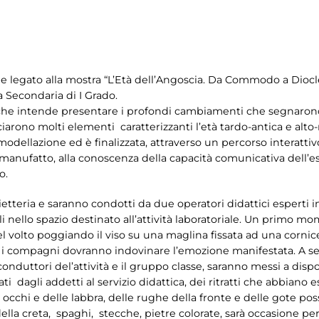
e legato alla mostra “L’Età dell’Angoscia. Da Commodo a Diocle
a Secondaria di I Grado.
 che intende presentare i profondi cambiamenti che segnarono i
iarono molti elementi caratterizzanti l’età tardo-antica e alto-
a modellazione ed è finalizzata, attraverso un percorso interatt
n manufatto, alla conoscenza della capacità comunicativa dell’es
o.
lietteria e saranno condotti da due operatori didattici esperti 
li nello spazio destinato all’attività laboratoriale. Un primo 
volto poggiando il viso su una maglina fissata ad una cornice
i compagni dovranno indovinare l’emozione manifestata. A seg
conduttori del’attività e il gruppo classe, saranno messi a disp
ti dagli addetti al servizio didattica, dei ritratti che abbiano
li occhi e delle labbra, delle rughe della fronte e delle gote pos
 della creta, spaghi, stecche, pietre colorate, sarà occasione pe