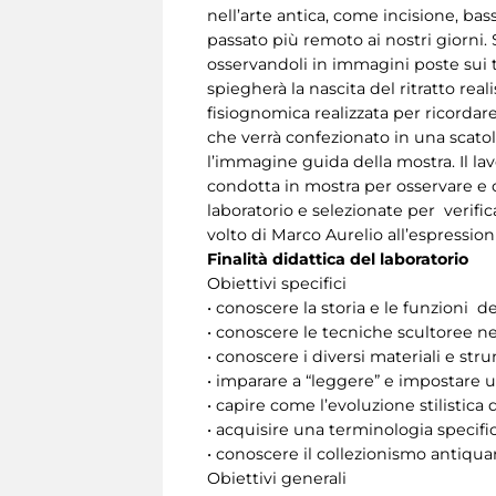
nell’arte antica, come incisione, basso
passato più remoto ai nostri giorni. S
osservandoli in immagini poste sui tav
spiegherà la nascita del ritratto re
fisiognomica realizzata per ricordare 
che verrà confezionato in una scatol
l’immagine guida della mostra. Il la
condotta in mostra per osservare e 
laboratorio e selezionate per verific
volto di Marco Aurelio all’espressio
Finalità didattica del laboratorio
Obiettivi specifici
• conoscere la storia e le funzioni d
• conoscere le tecniche scultoree n
• conoscere i diversi materiali e str
• imparare a “leggere” e impostare un
• capire come l’evoluzione stilistica 
• acquisire una terminologia specific
• conoscere il collezionismo antiquari
Obiettivi generali