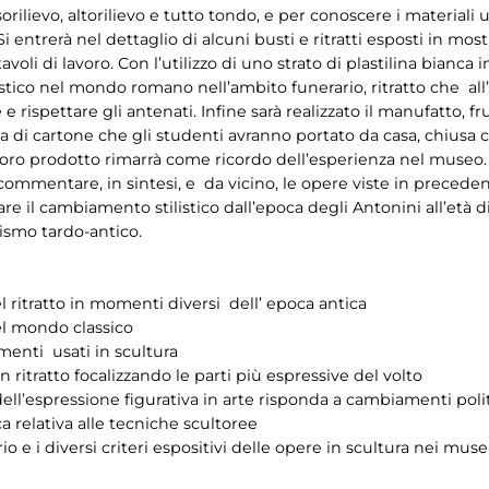
rilievo, altorilievo e tutto tondo, e per conoscere i materiali usa
i entrerà nel dettaglio di alcuni busti e ritratti esposti in most
oli di lavoro. Con l’utilizzo di uno strato di plastilina bianca i
alistico nel mondo romano nell’ambito funerario, ritratto che al
e rispettare gli antenati. Infine sarà realizzato il manufatto, fr
a di cartone che gli studenti avranno portato da casa, chiusa c
voro prodotto rimarrà come ricordo dell’esperienza nel museo. Do
commentare, in sintesi, e da vicino, le opere viste in precede
are il cambiamento stilistico dall’epoca degli Antonini all’età d
nismo tardo-antico.
el ritratto in momenti diversi dell’ epoca antica
el mondo classico
umenti usati in scultura
 ritratto focalizzando le parti più espressive del volto
dell’espressione figurativa in arte risponda a cambiamenti politic
a relativa alle tecniche scultoree
o e i diversi criteri espositivi delle opere in scultura nei muse