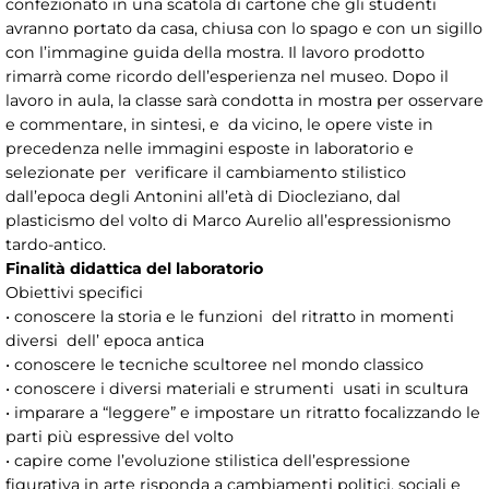
confezionato in una scatola di cartone che gli studenti
avranno portato da casa, chiusa con lo spago e con un sigillo
con l’immagine guida della mostra. Il lavoro prodotto
rimarrà come ricordo dell’esperienza nel museo. Dopo il
lavoro in aula, la classe sarà condotta in mostra per osservare
e commentare, in sintesi, e da vicino, le opere viste in
precedenza nelle immagini esposte in laboratorio e
selezionate per verificare il cambiamento stilistico
dall’epoca degli Antonini all’età di Diocleziano, dal
plasticismo del volto di Marco Aurelio all’espressionismo
tardo-antico.
Finalità didattica del laboratorio
Obiettivi specifici
• conoscere la storia e le funzioni del ritratto in momenti
diversi dell’ epoca antica
• conoscere le tecniche scultoree nel mondo classico
• conoscere i diversi materiali e strumenti usati in scultura
• imparare a “leggere” e impostare un ritratto focalizzando le
parti più espressive del volto
• capire come l’evoluzione stilistica dell’espressione
figurativa in arte risponda a cambiamenti politici, sociali e