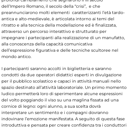
profondi cambiamenti che segnarono il III secolo
dell’Impero Romano, il secolo della “crisi”, e che
preannunciarono molti elementi caratterizzanti l’età tardo-
antica e alto-medievale, è articolata intorno ai temi del
ritratto e alla tecnica della modellazione ed è finalizzata,
attraverso un percorso interattivo e strutturato per
impegnare i partecipanti alla realizzazione di un manufatto,
alla conoscenza della capacità comunicativa
dell’espressione figurativa e delle tecniche scultoree nel
mondo antico.
I partecipanti saranno accolti in biglietteria e saranno
condotti da due operatori didattici esperti in divulgazione
per il pubblico scolastico e capaci in attività manuali nello
spazio destinato all’attività laboratoriale. Un primo momento
ludico permetterà loro di sperimentare alcune espressioni
del volto poggiando il viso su una maglina fissata ad una
cornice di legno: ogni alunno, a sua scelta dovrà
interpretare un sentimento e i compagni dovranno
indovinare l’emozione manifestata. A seguito di questa fase
introduttiva e pensata per creare confidenza tra i conduttori