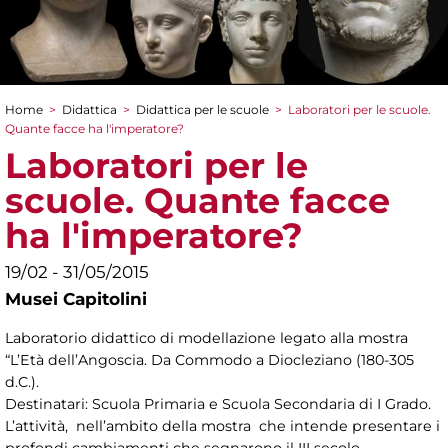
Home
>
Didattica
>
Didattica per le scuole
>
Laboratori per le scuole.
Tu sei qui
Quante facce ha l'imperatore?
Laboratori per le
scuole. Quante facce
ha l'imperatore?
19/02 - 31/05/2015
Musei Capitolini
Laboratorio didattico di modellazione legato alla mostra
“L’Età dell’Angoscia. Da Commodo a Diocleziano (180-305
d.C.).
Destinatari: Scuola Primaria e Scuola Secondaria di I Grado.
L’attività, nell’ambito della mostra che intende presentare i