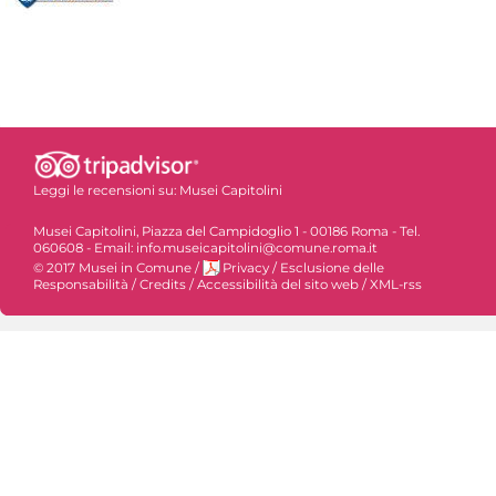
Leggi le recensioni su:
Musei Capitolini
Musei Capitolini, Piazza del Campidoglio 1 - 00186 Roma - Tel.
060608 - Email: info.museicapitolini@comune.roma.it
© 2017 Musei in Comune
/
Privacy
/
Esclusione delle
Responsabilità
/
Credits
/
Accessibilità del sito web
/
XML-rss