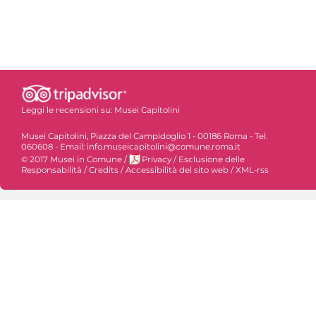
Leggi le recensioni su:
Musei Capitolini
Musei Capitolini, Piazza del Campidoglio 1 - 00186 Roma - Tel.
060608 - Email: info.museicapitolini@comune.roma.it
© 2017 Musei in Comune
/
Privacy
/
Esclusione delle
Responsabilità
/
Credits
/
Accessibilità del sito web
/
XML-rss