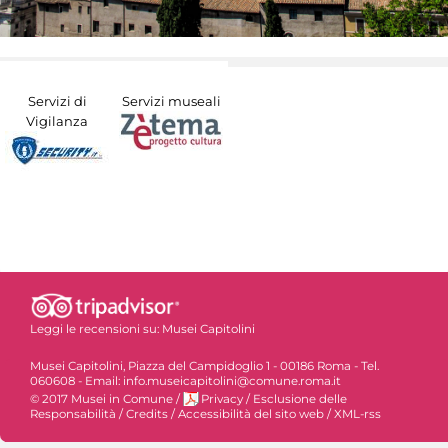
Servizi di
Servizi museali
Vigilanza
Leggi le recensioni su:
Musei Capitolini
Musei Capitolini, Piazza del Campidoglio 1 - 00186 Roma - Tel.
060608 - Email: info.museicapitolini@comune.roma.it
© 2017 Musei in Comune
/
Privacy
/
Esclusione delle
Responsabilità
/
Credits
/
Accessibilità del sito web
/
XML-rss