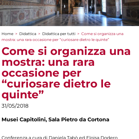
Home
>
Didattica
>
Didattica per tutti
>
Come si organizza una
Tu sei qui
mostra: una rara occasione per “curiosare dietro le quinte”
Come si organizza una
mostra: una rara
occasione per
“curiosare dietro le
quinte”
31/05/2018
Musei Capitolini,
Sala Pietro da Cortona
Conferenza a cura di Daniela Tabò ed Eloisa Dodero