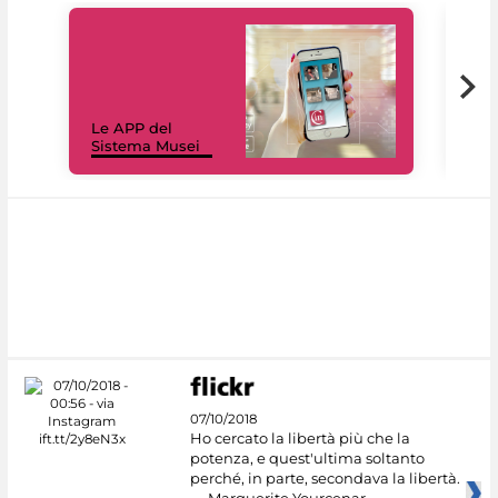
Il 
Le APP del
Mus
Sistema Musei
net
07/10/2018
Ho cercato la libertà più che la
potenza, e quest'ultima soltanto
perché, in parte, secondava la libertà.