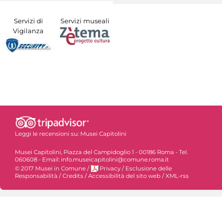
Servizi di
Servizi museali
Vigilanza
Leggi le recensioni su:
Musei Capitolini
Musei Capitolini, Piazza del Campidoglio 1 - 00186 Roma - Tel.
060608 - Email: info.museicapitolini@comune.roma.it
© 2017 Musei in Comune
/
Privacy
/
Esclusione delle
Responsabilità
/
Credits
/
Accessibilità del sito web
/
XML-rss