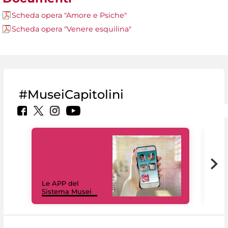
Scheda opera "Amore e Psiche"
Scheda opera "Venere esquilina"
#MuseiCapitolini
Il 
Le APP del
Mus
Sistema Musei
net