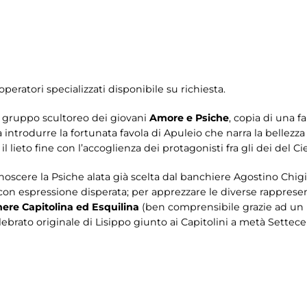
operatori specializzati disponibile su richiesta.
nte gruppo scultoreo dei giovani
Amore e Psiche
, copia di una f
e a introdurre la fortunata favola di Apuleio che narra la bellezz
l lieto fine con l’accoglienza dei protagonisti fra gli dei del Cie
noscere la Psiche alata già scelta dal banchiere Agostino Chigi 
n espressione disperata; per apprezzare le diverse rappresent
ere Capitolina ed Esquilina
(ben comprensibile grazie ad un 
lebrato originale di Lisippo giunto ai Capitolini a metà Settecen