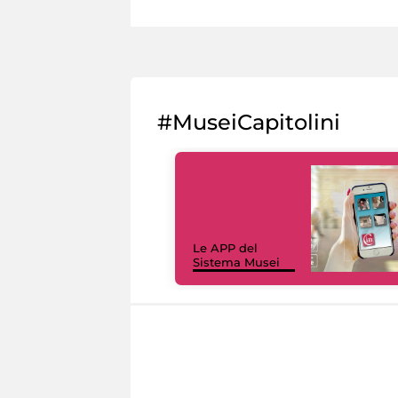
#MuseiCapitolini
Le APP del
Sistema Musei