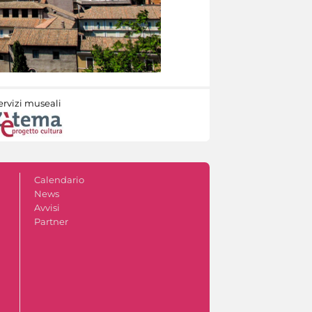
ervizi museali
Calendario
News
Avvisi
Partner