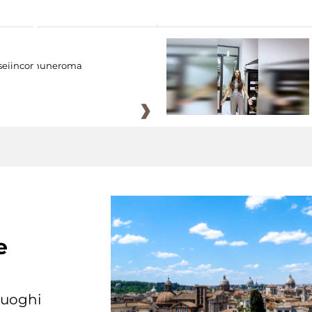
eiincomuneroma
e
 luoghi