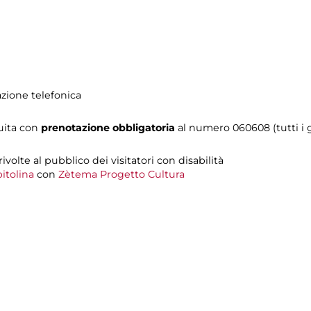
azione telefonica
tuita con
prenotazione obbligatoria
al numero
060608 (tutti i g
 rivolte al pubblico dei visitatori con disabilità
itolina
con
Zètema Progetto Cultura