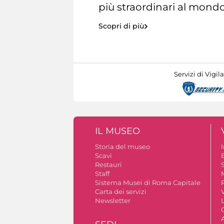
più straordinari al mondo
Scopri di più
Servizi di Vigil
IL MUSEO
Storia del museo
Scavi
Restauri
S
Staff
Sistema Musei di Roma Capitale
Carta dei servizi
V
Newsletter
A