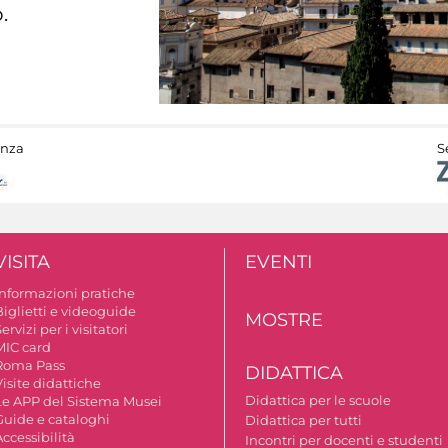
.
anza
S
VISITA
EVENTI
Informazioni pratiche
Biglietti e videoguide
MOSTRE
ervizi per i visitatori
MIC card
Roma Pass
DIDATTICA
isite didattiche
Didattica per le scuole
Le APP del Sistema Musei
Guide e cataloghi
Didattica per tutti
ccessibilità
Incontri per docenti e studenti