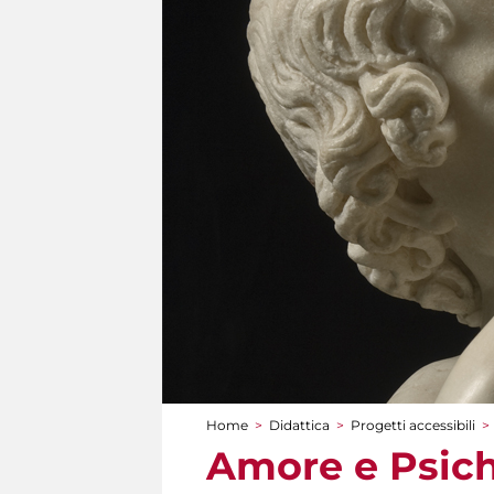
Home
>
Didattica
>
Progetti accessibili
>
Tu sei qui
Amore e Psich