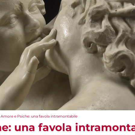
Amore e Psiche: una favola intramontabile
e: una favola intramonta