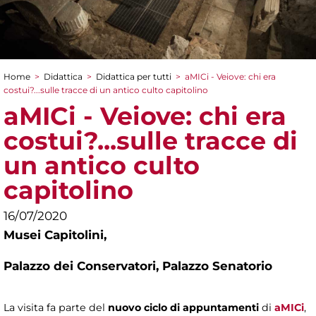
Home
>
Didattica
>
Didattica per tutti
>
aMICi - Veiove: chi era
Tu sei qui
costui?...sulle tracce di un antico culto capitolino
aMICi - Veiove: chi era
costui?...sulle tracce di
un antico culto
capitolino
16/07/2020
Musei Capitolini,
Palazzo dei Conservatori, Palazzo Senatorio
La visita fa parte del
nuovo ciclo di appuntamenti
di
aMICi
,