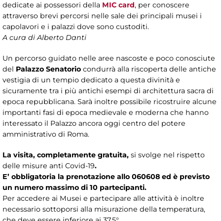
dedicate ai possessori della
MIC card
, per conoscere
attraverso brevi percorsi nelle sale dei principali musei i
capolavori e i palazzi dove sono custoditi.
A cura di Alberto Danti
Un percorso guidato nelle aree nascoste e poco conosciute
del
Palazzo Senatorio
condurrà alla riscoperta delle antiche
vestigia di un tempio dedicato a questa divinità e
sicuramente tra i più antichi esempi di architettura sacra di
epoca repubblicana. Sarà inoltre possibile ricostruire alcune
importanti fasi di epoca medievale e moderna che hanno
interessato il Palazzo ancora oggi centro del potere
amministrativo di Roma.
La visita, completamente
gratuita,
si svolge nel rispetto
delle misure anti Covid-19
.
E’ obbligatoria la prenotazione allo 060608 ed è previsto
un numero massimo di 10 partecipanti.
Per accedere ai Musei e partecipare alle attività è inoltre
necessario sottoporsi alla misurazione della temperatura,
che deve essere inferiore ai 37.5°.