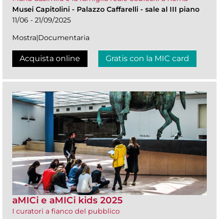
Musei Capitolini
-
Palazzo Caffarelli - sale al III piano
11/06 - 21/09/2025
Mostra|Documentaria
Acquista online
Gratis con la MIC card
aMICi e aMICi kids 2025
I curatori a fianco del pubblico