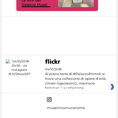
Le APP del
Mus
Sistema Musei
net
04/10/2018
Al piano terra di #PalazzoPrimoli si
trova una collezione di opere d’arte,
cimeli napoleonici, memorie
familiari. La collezione
museiincomuneroma