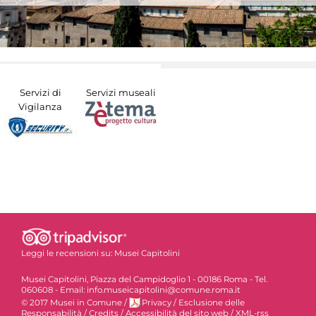
Servizi di
Servizi museali
Vigilanza
Leggi le recensioni su:
Musei Capitolini
Musei Capitolini, Piazza del Campidoglio 1 - 00186 Roma - Tel.
060608 - Email: info.museicapitolini@comune.roma.it
© 2017 Musei in Comune
/
Privacy
/
Esclusione delle
Responsabilità
/
Credits
/
Accessibilità del sito web
/
XML-rss