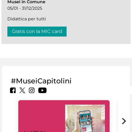
Musei in Comune
05/01 - 31/12/2025
Didattica per tutti
Gratis con la MIC card
#MuseiCapitolini
Il 