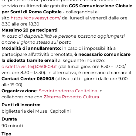
servizio multimediale gratuito
CGS Comunicazione Globale
per Sordi di Roma Capitale -
collegandosi al
sito
https://cgs.veasyt.com/
dal lunedì al venerdì dalle ore
8.30 alle ore 18.30
Massimo 20 partecipanti
In caso di disponibilità le persone possono aggiungersi
anche il giorno stesso sul posto
Modalità di annullamento:
in caso di impossibilità a
partecipare all’attività prenotata,
è necessario comunicare
la disdetta tramite email
al seguente indirizzo:
disdetta.visite@060608.it
(dal lun.al giov. ore 8.30 – 17.00/
ven. ore 8.30 – 13.30). In alternativa, è necessario chiamare il
Contact Center 060608
(attivo tutti i giorni dalle ore 9.00
alle 19.00)
Organizzazione
:
Sovrintendenza Capitolina
in
collaborazione con
Zètema Progetto Cultura
Punti di incontro:
biglietteria dei Musei Capitolini
Durata
90 minuti
Tipo