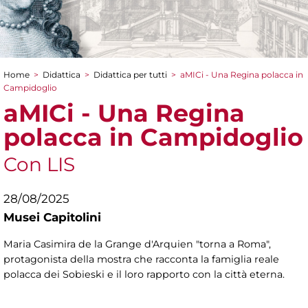
Home
>
Didattica
>
Didattica per tutti
>
aMICi - Una Regina polacca in
Tu sei qui
Campidoglio
aMICi - Una Regina
polacca in Campidoglio
Con LIS
28/08/2025
Musei Capitolini
Maria Casimira de la Grange d'Arquien "torna a Roma",
protagonista della mostra che racconta la famiglia reale
polacca dei Sobieski e il loro rapporto con la città eterna.