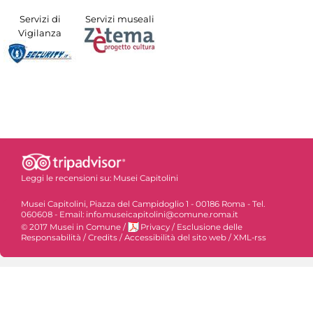
Servizi di
Servizi museali
Vigilanza
Leggi le recensioni su:
Musei Capitolini
Musei Capitolini, Piazza del Campidoglio 1 - 00186 Roma - Tel.
060608 - Email: info.museicapitolini@comune.roma.it
© 2017 Musei in Comune
/
Privacy
/
Esclusione delle
Responsabilità
/
Credits
/
Accessibilità del sito web
/
XML-rss