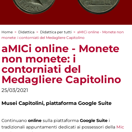
Home
>
Didattica
>
Didattica per tutti
>
aMICi online - Monete non
Tu sei qui
monete: i contorniati del Medagliere Capitolino
aMICi online - Monete
non monete: i
contorniati del
Medagliere Capitolino
25/03/2021
Musei Capitolini,
piattaforma Google Suite
Continuano
online
sulla piattaforma
Google Suite
i
tradizionali appuntamenti dedicati ai possessori della
Mic