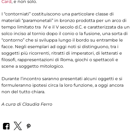
Card
, e non solo.
I “contorniati” costituiscono una particolare classe di
materiali “paramonetali” in bronzo prodotta per un arco di
tempo limitato tra IV e il V secolo d.C. e caratterizzata da un
solco inciso al tornio dopo il conio o la fusione, una sorta di
“contorno” che si sviluppa lungo il bordo su entrambe le
facce. Negli esemplari ad oggi noti si distinguono, tra i
soggetti più ricorrenti, ritratti di imperatori, di letterati e
filosofi, rappresentazioni di Roma, giochi o spettacoli e
scene a soggetto mitologico.
Durante l’incontro saranno presentati alcuni oggetti e si
formuleranno ipotesi circa la loro funzione, a oggi ancora
non del tutto chiara.
A cura di Claudia Ferro