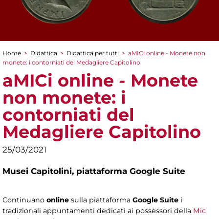
Home
>
Didattica
>
Didattica per tutti
>
aMICi online - Monete non
Tu sei qui
monete: i contorniati del Medagliere Capitolino
aMICi online - Monete
non monete: i
contorniati del
Medagliere Capitolino
25/03/2021
Musei Capitolini,
piattaforma Google Suite
Continuano
online
sulla piattaforma
Google Suite
i
tradizionali appuntamenti dedicati ai possessori della
Mic