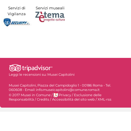
Servizi di
Servizi museali
Vigilanza
Leggi le recensioni su:
Musei Capitolini
Musei Capitolini, Piazza del Campidoglio 1 - 00186 Roma - Tel.
060608 - Email: info.museicapitolini@comune.roma.it
© 2017 Musei in Comune
/
Privacy
/
Esclusione delle
Responsabilità
/
Credits
/
Accessibilità del sito web
/
XML-rss