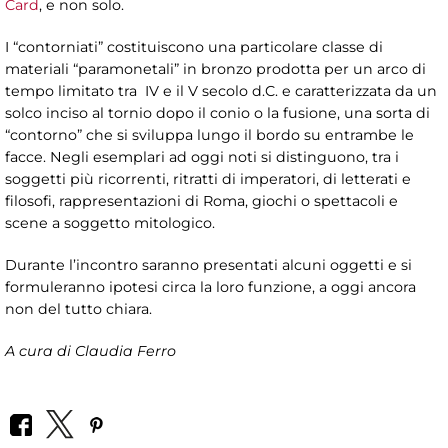
Card
, e non solo.
I “contorniati” costituiscono una particolare classe di
materiali “paramonetali” in bronzo prodotta per un arco di
tempo limitato tra IV e il V secolo d.C. e caratterizzata da un
solco inciso al tornio dopo il conio o la fusione, una sorta di
“contorno” che si sviluppa lungo il bordo su entrambe le
facce. Negli esemplari ad oggi noti si distinguono, tra i
soggetti più ricorrenti, ritratti di imperatori, di letterati e
filosofi, rappresentazioni di Roma, giochi o spettacoli e
scene a soggetto mitologico.
Durante l’incontro saranno presentati alcuni oggetti e si
formuleranno ipotesi circa la loro funzione, a oggi ancora
non del tutto chiara.
A cura di Claudia Ferro