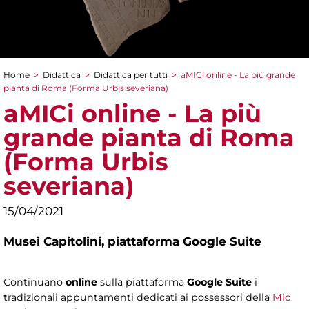
Home
>
Didattica
>
Didattica per tutti
>
aMICi online - La più grande
Tu sei qui
pianta di Roma (Forma Urbis severiana)
aMICi online - La più
grande pianta di Roma
(Forma Urbis
severiana)
15/04/2021
Musei Capitolini,
piattaforma Google Suite
Continuano
online
sulla piattaforma
Google Suite
i
tradizionali appuntamenti dedicati ai possessori della
Mic