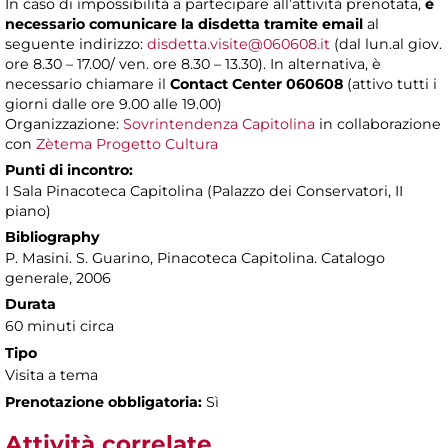
In caso di impossibilità a partecipare all’attività prenotata,
è
necessario comunicare la disdetta tramite email
al
seguente indirizzo:
disdetta.visite@060608.it
(dal lun.al giov.
ore 8.30 – 17.00/ ven. ore 8.30 – 13.30). In alternativa, è
necessario chiamare il
Contact Center 060608
(attivo tutti i
giorni dalle ore 9.00 alle 19.00)
Organizzazione:
Sovrintendenza Capitolina
in collaborazione
con
Zètema Progetto Cultura
Punti di incontro:
I Sala Pinacoteca Capitolina (Palazzo dei Conservatori, II
piano)
Bibliography
P. Masini. S. Guarino, Pinacoteca Capitolina. Catalogo
generale, 2006
Durata
60 minuti circa
Tipo
Visita a tema
Prenotazione obbligatoria:
Sì
Attività correlate