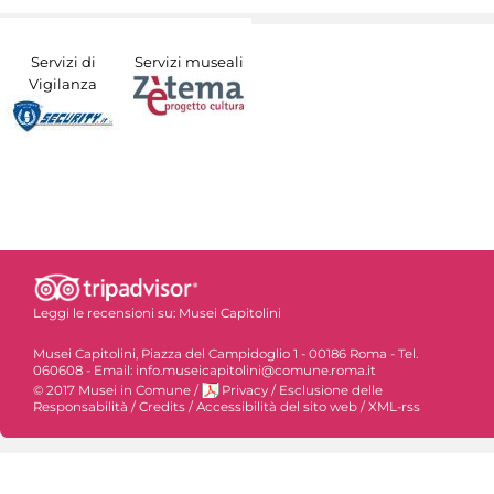
Servizi di
Servizi museali
Vigilanza
Leggi le recensioni su:
Musei Capitolini
Musei Capitolini, Piazza del Campidoglio 1 - 00186 Roma - Tel.
060608 - Email: info.museicapitolini@comune.roma.it
© 2017 Musei in Comune
/
Privacy
/
Esclusione delle
Responsabilità
/
Credits
/
Accessibilità del sito web
/
XML-rss