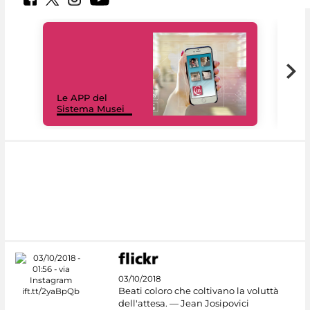
Il 
Le APP del
Mus
Sistema Musei
net
03/10/2018
Beati coloro che coltivano la voluttà
dell'attesa. — Jean Josipovici