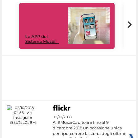
Il 
Le APP del
Mus
Sistema Musei
net
02/10/2018
Ai #MuseiCapitolini fino al 9
dicembre 2018 un’occasione unica
per ripercorrere la storia degli ultimi