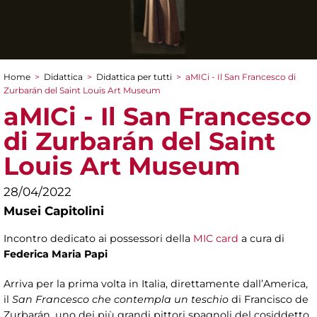
Home
>
Didattica
>
Didattica per tutti
>
aMICi - Il San Francesco di
Tu sei qui
Zurbarán del Saint Louis Art Museum
aMICi - Il San Francesco
di Zurbarán del Saint
Louis Art Museum
28/04/2022
Musei Capitolini
Incontro dedicato ai possessori della
MIC card
a cura di
Federica Maria Papi
Arriva per la prima volta in Italia, direttamente dall’America,
il
San Francesco che contempla un teschio
di Francisco de
Zurbarán, uno dei più grandi pittori spagnoli del cosiddetto