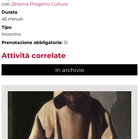
con
Zètema Progetto Cultura
Durata
45 minuti
Tipo
Incontro
Prenotazione obbligatoria:
Sì
Attività correlate
In archivio