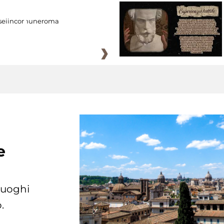
eiincomuneroma
e
 luoghi
.