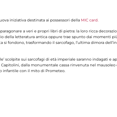
uova iniziativa destinata ai possessori della
MIC card.
aragonare a veri e propri libri di pietra: la loro ricca decorazion
orio della letteratura antica oppure trae spunto dai momenti pi
vata si fondono, trasformando il sarcofago, l’ultima dimora dell’
vole’ scolpite sui sarcofagi di età imperiale saranno indagati e 
i Capitolini, dalla monumentale cassa rinvenuta nel mausoleo 
 infantile con il mito di Prometeo.