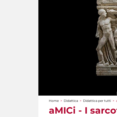
Home
>
Didattica
>
Didattica per tutti
>
Tu sei qui
aMICi - I sarco