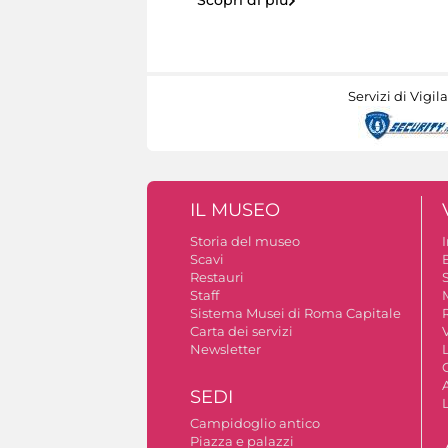
Servizi di Vigil
IL MUSEO
Storia del museo
Scavi
Restauri
S
Staff
Sistema Musei di Roma Capitale
Carta dei servizi
V
Newsletter
A
SEDI
Campidoglio antico
Piazza e palazzi