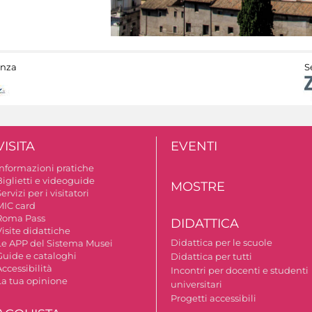
anza
S
VISITA
EVENTI
Informazioni pratiche
Biglietti e videoguide
MOSTRE
ervizi per i visitatori
MIC card
Roma Pass
DIDATTICA
isite didattiche
Didattica per le scuole
Le APP del Sistema Musei
Guide e cataloghi
Didattica per tutti
ccessibilità
Incontri per docenti e studenti
La tua opinione
universitari
Progetti accessibili