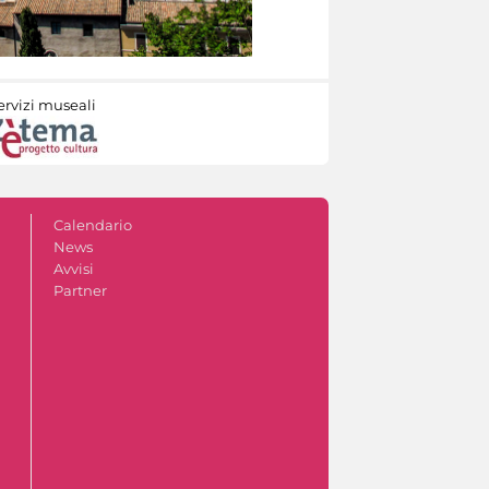
ervizi museali
Calendario
News
Avvisi
Partner