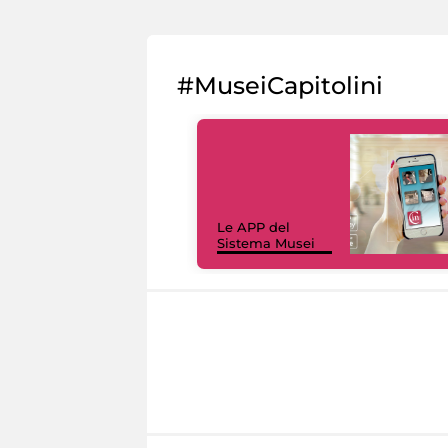
#MuseiCapitolini
Le APP del
Sistema Musei