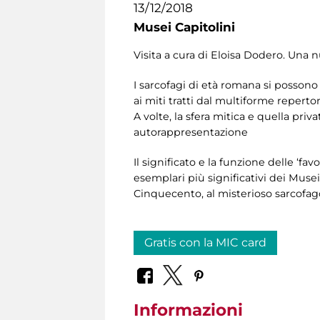
13/12/2018
Musei Capitolini
Visita a cura di Eloisa Dodero. Una n
I sarcofagi di età romana si possono p
ai miti tratti dal multiforme repert
A volte, la sfera mitica e quella pri
autorappresentazione
Il significato e la funzione delle ‘fa
esemplari più significativi dei Muse
Cinquecento, al misterioso sarcofago
Gratis con la MIC card
Informazioni