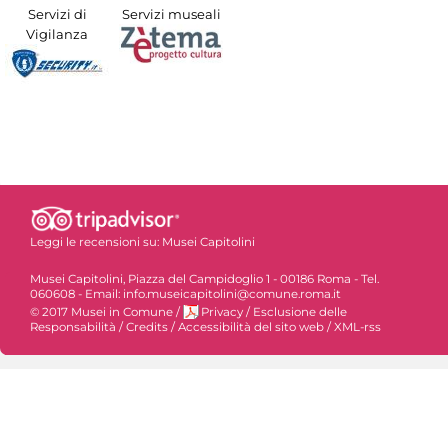
Servizi di
Servizi museali
Vigilanza
Leggi le recensioni su:
Musei Capitolini
Musei Capitolini, Piazza del Campidoglio 1 - 00186 Roma - Tel.
060608 - Email: info.museicapitolini@comune.roma.it
© 2017 Musei in Comune
/
Privacy
/
Esclusione delle
Responsabilità
/
Credits
/
Accessibilità del sito web
/
XML-rss