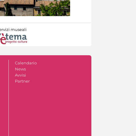
ervizi museali
Calendario
News
Avvisi
Partner