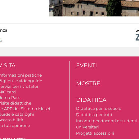
anza
S
VISITA
EVENTI
Informazioni pratiche
Biglietti e videoguide
MOSTRE
ervizi per i visitatori
MIC card
Roma Pass
DIDATTICA
isite didattiche
Didattica per le scuole
Le APP del Sistema Musei
Guide e cataloghi
Didattica per tutti
ccessibilità
Incontri per docenti e studenti
La tua opinione
universitari
Progetti accessibili