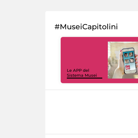
#MuseiCapitolini
Le APP del
Sistema Musei