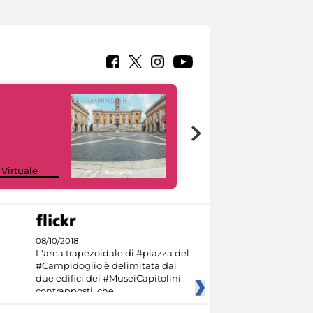
Google Arts &
 Virtuale
Culture
08/10/2018
L'area trapezoidale di #piazza del
#Campidoglio è delimitata dai
due edifici dei #MuseiCapitolini
contrapposti, che