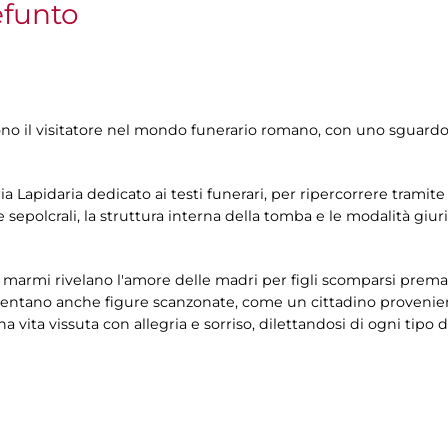
efunto
ono il visitatore nel mondo funerario romano, con uno sguardo 
leria Lapidaria dedicato ai testi funerari, per ripercorrere tramit
e sepolcrali, la struttura interna della tomba e le modalità giur
 marmi rivelano l'amore delle madri per figli scomparsi prema
entano anche figure scanzonate, come un cittadino proveniente
 vita vissuta con allegria e sorriso, dilettandosi di ogni tipo d