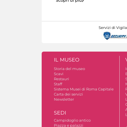
Scopri di più
Servizi di Vigil
IL MUSEO
Storia del museo
Scavi
Restauri
S
Staff
Sistema Musei di Roma Capitale
Carta dei servizi
V
Newsletter
A
SEDI
Campidoglio antico
Piazza e palazzi