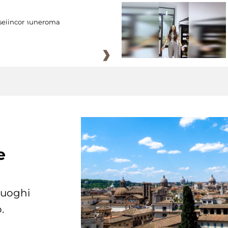
eiincomuneroma
e
 luoghi
.