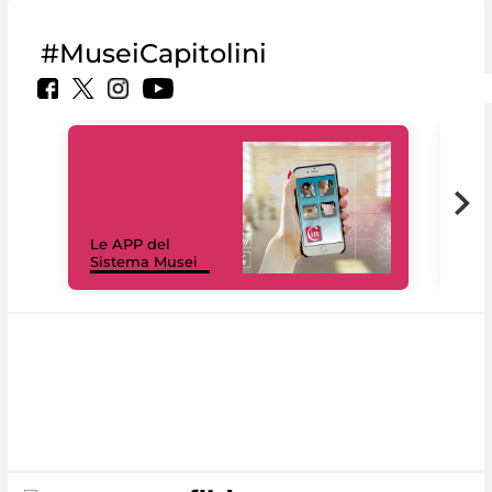
#MuseiCapitolini
Il 
Le APP del
Mus
Sistema Musei
net