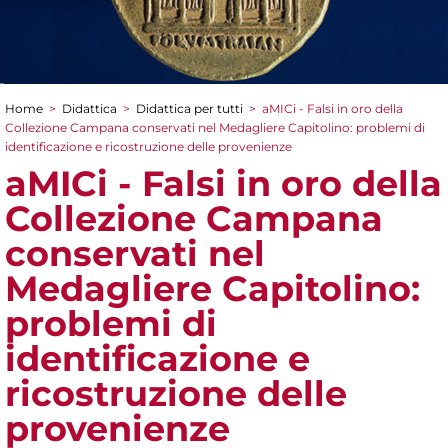
Home
>
Didattica
>
Didattica per tutti
>
aMICi - Falsi in oro della
Tu sei qui
Collezione Campana conservati nel Medagliere Capitolino: problemi di
identificazione e ricostruzione delle provenienze
aMICi - Falsi in oro della
Collezione Campana
conservati nel
Medagliere Capitolino:
problemi di
identificazione e
ricostruzione delle
provenienze