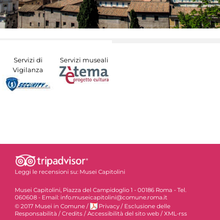
Servizi di
Servizi museali
Vigilanza
Leggi le recensioni su:
Musei Capitolini
Musei Capitolini, Piazza del Campidoglio 1 - 00186 Roma - Tel.
060608 - Email: info.museicapitolini@comune.roma.it
© 2017 Musei in Comune
/
Privacy
/
Esclusione delle
Responsabilità
/
Credits
/
Accessibilità del sito web
/
XML-rss