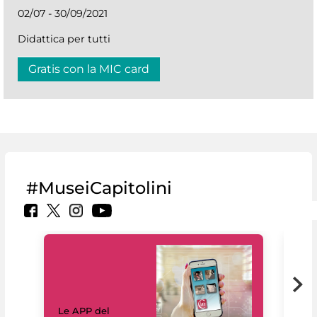
02/07 - 30/09/2021
Didattica per tutti
Gratis con la MIC card
#MuseiCapitolini
Il 
Le APP del
Mus