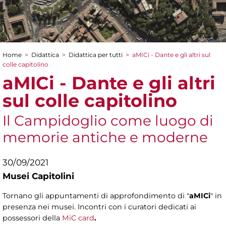
Home
>
Didattica
>
Didattica per tutti
>
aMICi - Dante e gli altri sul
Tu sei qui
colle capitolino
aMICi - Dante e gli altri
sul colle capitolino
Il Campidoglio come luogo di
memorie antiche e moderne
30/09/2021
Musei Capitolini
Tornano gli appuntamenti di approfondimento di "
aMICi
" in
presenza nei musei. Incontri con i curatori dedicati ai
possessori della
MiC card
.