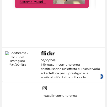
Sistema Musei
net
06/10/2018
I @museiincomuneroma
costituiscono un’offerta culturale varia
ed eclettica per il prestigio e la
particolarità delle sedi, per le
museiincomuneroma