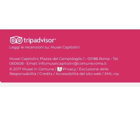
Leggi le recensioni su:
Musei Capitolini
Musei Capitolini, Piazza del Campidoglio 1 - 00186 Roma - Tel.
060608 - Email: info.museicapitolini@comune.roma.it
© 2017 Musei in Comune
/
Privacy
/
Esclusione delle
Responsabilità
/
Credits
/
Accessibilità del sito web
/
XML-rss