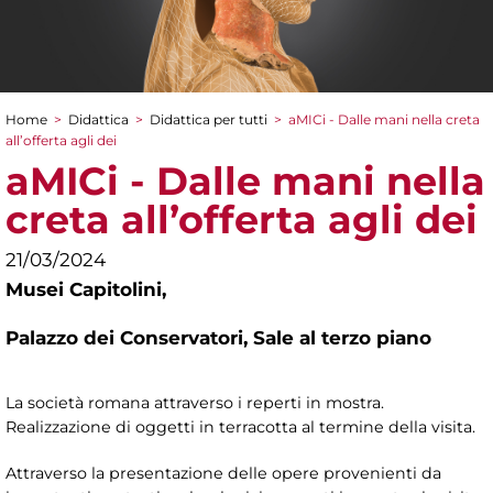
Home
>
Didattica
>
Didattica per tutti
>
aMICi - Dalle mani nella creta
Tu sei qui
all’offerta agli dei
aMICi - Dalle mani nella
creta all’offerta agli dei
21/03/2024
Musei Capitolini,
Palazzo dei Conservatori, Sale al terzo piano
La società romana attraverso i reperti in mostra.
Realizzazione di oggetti in terracotta al termine della visita.
Attraverso la presentazione delle opere provenienti da